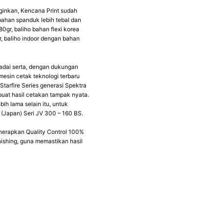
nginkan, Kencana Print sudah
ahan spanduk lebih tebal dan
80gr, baliho bahan flexi korea
gr, baliho indoor dengan bahan
adai serta, dengan dukungan
esin cetak teknologi terbaru
tarfire Series generasi Spektra
buat hasil cetakan tampak nyata.
ih lama selain itu, untuk
(Japan) Seri JV 300 – 160 BS.
menerapkan Quality Control 100%
ishing, guna memastikan hasil