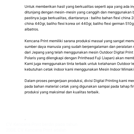
Untuk memberikan hasil yang berkualitas seperti apa yang ada i
ditunjang dengan mesin-mesin yang canggih dan menggunakan b
pastinya juga berkualitas, diantaranya : baliho bahan flexi china 2
china 440gr, baliho flexi korea ori 440gr, baliho flexi german 510
albatros.
Kencana Print memiliki sarana produksi massal yang sangat mem
sumber daya manusia yang sudah berpengalaman dan peralatan m
dari Jepang yang telah menggunakan mesin Outdoor Digital Print S
Polaris yang dilengkapi dengan Printhead Fuji (Japan) akan mem
Kami juga menggunakan tinta terbaik untuk ketahanan Outdoor leb
kebutuhan cetak indoor kami menggunakan Mesin Indoor Mimaki 
Dalam proses pengerjaan produksi, divisi Digital Printing kami 
pada bahan material cetak yang digunakan sampai pada tahap fin
produksi yang maksimal dan kualitas terbaik.
PRODUKSI BERJALAN
CV. Kencana Print berdiri pada tahun
2008, CV Kencana Print adalah