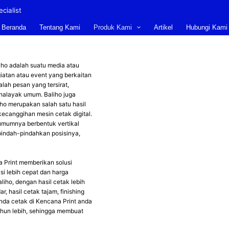
cialist
Beranda
Tentang Kami
Produk Kami
Artikel
Hubungi Kami
ho adalah suatu media atau
atan atau event yang berkaitan
ah pesan yang tersirat,
khalayak umum. Baliho juga
ho merupakan salah satu hasil
ecanggihan mesin cetak digital.
 umumnya berbentuk vertikal
ipindah-pindahkan posisinya,
 Print memberikan solusi
si lebih cepat dan harga
aliho, dengan hasil cetak lebih
ar, hasil cetak tajam, finishing
nda cetak di Kencana Print anda
ahun lebih, sehingga membuat