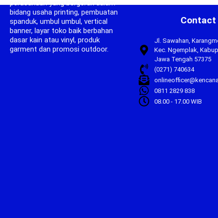
perusahaan yang bergerak dalam
bidang usaha printing, pembuatan
Contact
spanduk, umbul umbul, vertical
banner, layar toko baik berbahan
dasar kain atau vinyl, produk
Jl. Sawahan, Karangm
garment dan promosi outdoor.
Kec. Ngemplak, Kabupa
Jawa Tengah 57375
(0271) 740634
onlineofficer@kencan
0811 2829 838
08.00 - 17.00 WIB