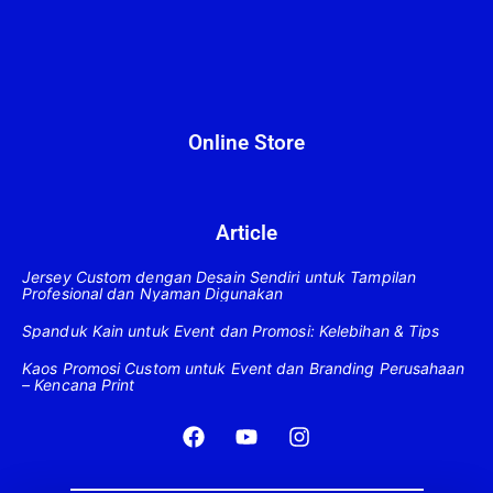
Online Store
Article
Jersey Custom dengan Desain Sendiri untuk Tampilan
Profesional dan Nyaman Digunakan
Spanduk Kain untuk Event dan Promosi: Kelebihan & Tips
Kaos Promosi Custom untuk Event dan Branding Perusahaan
– Kencana Print
F
Y
I
a
o
n
c
u
s
e
t
t