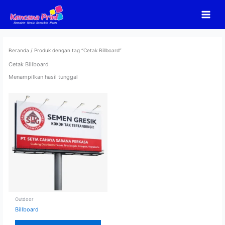
Lewati
ke
konten
Beranda
/ Produk dengan tag “Cetak Billboard”
Cetak Billboard
Menampilkan hasil tunggal
Outdoor
Billboard