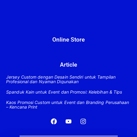
Online Store
Article
Jersey Custom dengan Desain Sendiri untuk Tampilan
Profesional dan Nyaman Digunakan
Spanduk Kain untuk Event dan Promosi: Kelebihan & Tips
Kaos Promosi Custom untuk Event dan Branding Perusahaan
– Kencana Print
F
Y
I
a
o
n
c
u
s
e
t
t