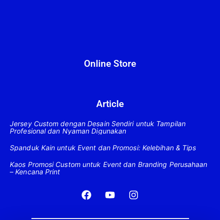
Online Store
Article
Jersey Custom dengan Desain Sendiri untuk Tampilan
Profesional dan Nyaman Digunakan
Spanduk Kain untuk Event dan Promosi: Kelebihan & Tips
Kaos Promosi Custom untuk Event dan Branding Perusahaan
– Kencana Print
F
Y
I
a
o
n
c
u
s
e
t
t