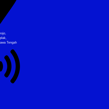
ojo,
plak,
Jawa Tengah