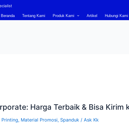
cialist
Beranda
Tentang Kami
Produk Kami
Artikel
Hubungi Kami
orate: Harga Terbaik & Bisa Kirim k
 Printing
,
Material Promosi
,
Spanduk
/
Ask Kk