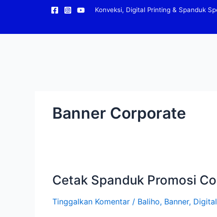
Lewati
Konveksi, Digital Printing & Spanduk Spe
ke
konten
Banner Corporate
Cetak
Spanduk
Promosi
Cetak Spanduk Promosi Corp
Corporate:
Harga
Tinggalkan Komentar
/
Baliho
,
Banner
,
Digital
Terbaik
&