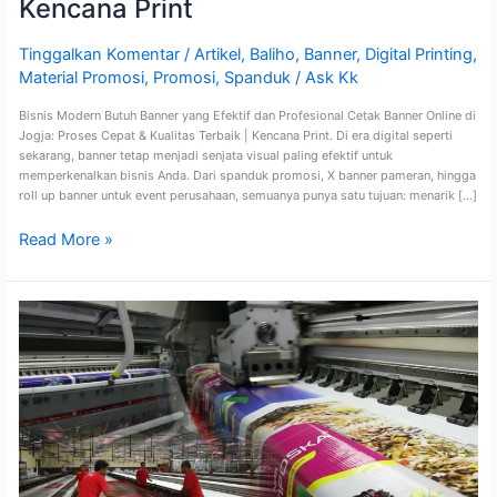
Kencana Print
Tinggalkan Komentar
/
Artikel
,
Baliho
,
Banner
,
Digital Printing
,
Material Promosi
,
Promosi
,
Spanduk
/
Ask Kk
Bisnis Modern Butuh Banner yang Efektif dan Profesional Cetak Banner Online di
Jogja: Proses Cepat & Kualitas Terbaik | Kencana Print. Di era digital seperti
sekarang, banner tetap menjadi senjata visual paling efektif untuk
memperkenalkan bisnis Anda. Dari spanduk promosi, X banner pameran, hingga
roll up banner untuk event perusahaan, semuanya punya satu tujuan: menarik […]
Read More »
Pusat
Cetak
Banner
dan
Spanduk
Caleg
di
Jogja
dengan
Kualitas