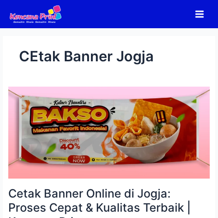
Lewati
ke
konten
CEtak Banner Jogja
Cetak
Banner
Online
di
Jogja:
Proses
Cepat
&
Kualitas
Terbaik
|
Kencana
Cetak Banner Online di Jogja:
Print
Proses Cepat & Kualitas Terbaik |