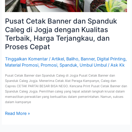
Terbaik,
Harga
Terjangkau,
dan
Pusat Cetak Banner dan Spanduk
Proses
Caleg di Jogja dengan Kualitas
Cepat
Terbaik, Harga Terjangkau, dan
Proses Cepat
Tinggalkan Komentar
/
Artikel
,
Baliho
,
Banner
,
Digital Printing
,
Material Promosi
,
Promosi
,
Spanduk
,
Umbul Umbul
/
Ask Kk
Pusat Cetak Banner dan Spanduk Caleg di Jogja Pusat Cetak Banner dan
Spanduk Caleg Jogja. Menerima Cetak Alat Peraga Kampanye, Caleg dan
Capres CETAK PARTAI BESAR BISA NEGO. Kencana Print Pusat Cetak Banner dan
Spanduk Caleg Jogja. Pemilihan caleg yang tepat adalah langkah krusial dalam
memastikan perwakilan yang berkualitas dalam pemerintahan. Namun, sukses
dalam kampanye
Read More »
CV. Kencana Print berdiri pada tahun 2008, CV Kencana Print