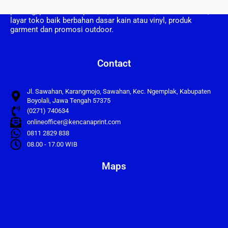
adalah perusahaan yang bergerak dalam bidang usaha
printing, pembuatan spanduk, umbul umbul, vertical banner,
layar toko baik berbahan dasar kain atau vinyl, produk
garment dan promosi outdoor.
Contact
Jl. Sawahan, Karangmojo, Sawahan, Kec. Ngemplak, Kabupaten
Boyolali, Jawa Tengah 57375
(0271) 740634
onlineofficer@kencanaprint.com
0811 2829 838
08.00 - 17.00 WIB
Maps