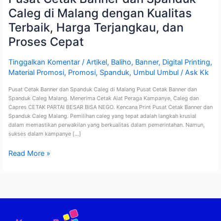
Proses
Caleg di Malang dengan Kualitas
Cepat
Terbaik, Harga Terjangkau, dan
Proses Cepat
Tinggalkan Komentar
/
Artikel
,
Baliho
,
Banner
,
Digital Printing
,
Material Promosi
,
Promosi
,
Spanduk
,
Umbul Umbul
/
Ask Kk
Pusat Cetak Banner dan Spanduk Caleg di Malang Pusat Cetak Banner dan
Spanduk Caleg Malang. Menerima Cetak Alat Peraga Kampanye, Caleg dan
Capres CETAK PARTAI BESAR BISA NEGO. Kencana Print Pusat Cetak Banner dan
Spanduk Caleg Malang. Pemilihan caleg yang tepat adalah langkah krusial
dalam memastikan perwakilan yang berkualitas dalam pemerintahan. Namun,
sukses dalam kampanye […]
Read More »