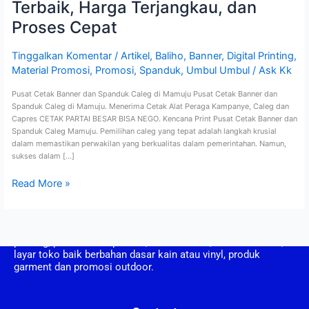
Terbaik, Harga Terjangkau, dan
Proses Cepat
Tinggalkan Komentar
/
Artikel
,
Baliho
,
Banner
,
Digital Printing
,
Material Promosi
,
Promosi
,
Spanduk
,
Umbul Umbul
/
Ask Kk
Pusat Cetak Banner dan Spanduk Caleg di Mamuju Pusat Cetak Banner dan
Spanduk Caleg di Mamuju. Menerima Cetak Alat Peraga Kampanye, Caleg dan
Capres CETAK PARTAI BESAR BISA NEGO. Kencana Print Pusat Cetak Banner dan
Spanduk Caleg Mamuju. Pemilihan caleg yang tepat adalah langkah krusial
dalam memastikan perwakilan yang berkualitas dalam pemerintahan. Namun,
sukses dalam […]
Read More »
CV. Kencana Print berdiri pada tahun 2008, CV Kencana Print
adalah perusahaan yang bergerak dalam bidang usaha
printing, pembuatan spanduk, umbul umbul, vertical banner,
layar toko baik berbahan dasar kain atau vinyl, produk
garment dan promosi outdoor.