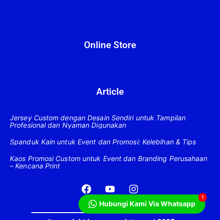
Online Store
Article
Jersey Custom dengan Desain Sendiri untuk Tampilan
Profesional dan Nyaman Digunakan
Spanduk Kain untuk Event dan Promosi: Kelebihan & Tips
Kaos Promosi Custom untuk Event dan Branding Perusahaan
– Kencana Print
F
Y
I
a
o
n
1
c
u
s
Hubungi Kami Via Whatsapp
e
t
t