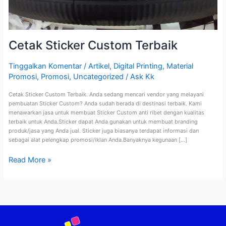
Cetak Sticker Custom Terbaik
Tinggalkan Komentar
/
Artikel
,
Digital Printing
,
Material
Promosi
,
Promosi
,
Uncategorized
/
Ask Kk
Cetak Sticker Custom Terbaik. Anda sedang mencari vendor yang melayani
pembuatan Sticker Custom? Anda sudah berada di destinasi terbaik. Kami
menawarkan jasa untuk membuat Sticker Custom anti ribet dengan kualitas
terbaik untuk Anda.Sticker dapat Anda gunakan untuk membuat branding
produk/jasa yang Anda jual. Sticker juga biasanya terdapat informasi dan
sebagai alat pelengkap promosi/iklan Anda.Banyaknya kegunaan […]
Read More »