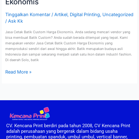
Ekonomis
Tinggalkan Komentar
/
Artikel
,
Digital Printing
,
Uncategorized
/
Ask Kk
Jasa Cetak Batik Custom Harga Ekonomis. Anda sedang mencari vendor yang
bisa membuat Batik Custom? Anda sudah berada ditempat yang tepat. Kami
merupakan vendor Jasa Cetak Batik Custom Harga Ekonomis yang
memproduksi sendiri dari awal hingga akhir. Batik merupakan budaya asli
Indonesia dan sampai sekarang menjadi salah satu ikon dalam industri fashion.
Di daerah Solo, batik
Read More »
CV. Kencana Print berdiri pada tahun 2008, CV Kencana Print
adalah perusahaan yang bergerak dalam bidang usaha
printing, pembuatan spanduk, umbul umbul, vertical banner,