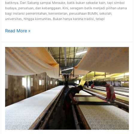
batiknya. Dari Sabang sampai Merauke, batik bukan sekadar kain, tapi simbol
budaya, persatuan, dan kebanggaan. Kini, seragam batik menjadi pilihan utama
bagi instansi pemerintahan, kementerian, perusahaan BUMN, sekolah,
universitas, hingga komunitas. Bukan hanya karena tradisi, tetapi
Read More »
Cetak
Kain
Batik
Custom
Berkualitas
Kencana
Print