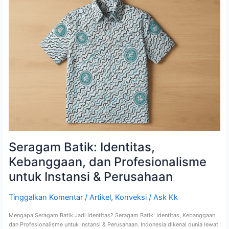
Batik:
Identitas,
Kebanggaan,
dan
Profesionalisme
untuk
Instansi
&
Perusahaan
Seragam Batik: Identitas,
Kebanggaan, dan Profesionalisme
untuk Instansi & Perusahaan
Tinggalkan Komentar
/
Artikel
,
Konveksi
/
Ask Kk
Mengapa Seragam Batik Jadi Identitas? Seragam Batik: Identitas, Kebanggaan,
dan Profesionalisme untuk Instansi & Perusahaan. Indonesia dikenal dunia lewat