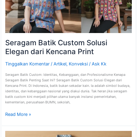
Print
Seragam Batik Custom Solusi
Elegan dari Kencana Print
Tinggalkan Komentar
/
Artikel
,
Konveksi
/
Ask Kk
Seragam Batik Custom: Identitas, Kebanggaan, dan Profesionalisme Kenapa
Seragam Batik Penting Saat Ini? Seragam Batik Custom Solusi Elegan dari
Kencana Print. Di Indonesia, batik bukan sekadar kain. Ia adalah simbol budaya,
identitas, dan kebanggaan nasional yang diakui dunia. Tak heran jika seragam
batik custom kini menjadi pilihan utama banyak instansi pemerintahan,
kementerian, perusahaan BUMN, sekolah,
Read More »
Seragam