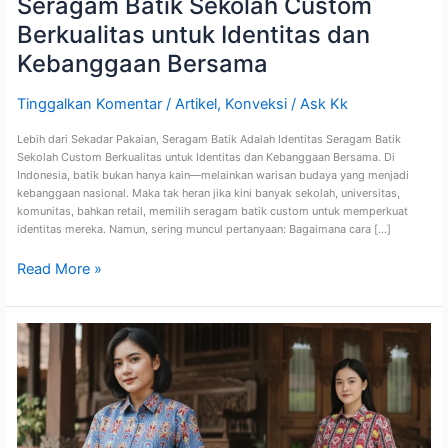
Seragam Batik Sekolah Custom
Berkualitas untuk Identitas dan
Kebanggaan Bersama
Tinggalkan Komentar
/
Artikel
,
Konveksi
/
Ask Kk
Lebih dari Sekadar Pakaian, Seragam Batik Adalah Identitas Seragam Batik
Sekolah Custom Berkualitas untuk Identitas dan Kebanggaan Bersama. Di
Indonesia, batik bukan hanya kain—melainkan warisan budaya yang menjadi
kebanggaan nasional. Maka tak heran jika kini banyak sekolah, universitas,
komunitas, bahkan retail, memilih seragam batik custom untuk memperkuat
identitas mereka. Namun, sering muncul pertanyaan: Bagaimana cara […]
Read More »
Seragam
Batik
Custom
Solusi
Elegan
dari
Kencana