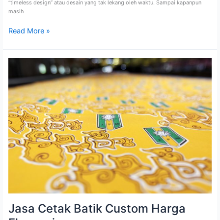
“timeless design” atau desain yang tak lekang oleh waktu. Sampai kapanpun
masih
Read More »
Jasa
Cetak
Batik
Custom
Harga
Ekonomis
Jasa Cetak Batik Custom Harga