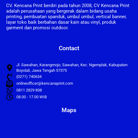
CV. Kencana Print berdiri pada tahun 2008, CV Kencana Print
adalah perusahaan yang bergerak dalam bidang usaha
printing, pembuatan spanduk, umbul umbul, vertical banner,
layar toko baik berbahan dasar kain atau vinyl, produk
garment dan promosi outdoor.
Contact
Jl. Sawahan, Karangmojo, Sawahan, Kec. Ngemplak, Kabupaten
Boyolali, Jawa Tengah 57375
(0271) 740634
onlineofficer@kencanaprint.com
0811 2829 838
08.00 - 17.00 WIB
Maps