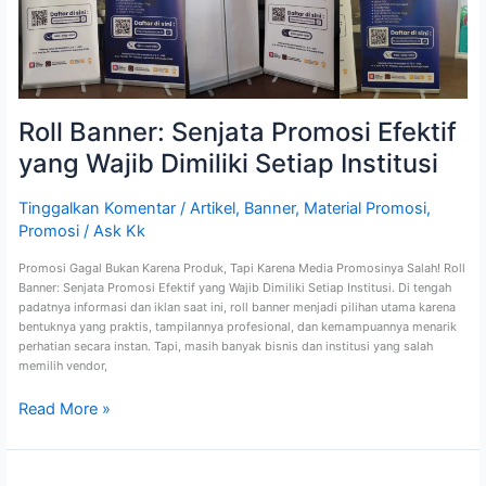
Wajib
Dimiliki
Setiap
Institusi
Roll Banner: Senjata Promosi Efektif
yang Wajib Dimiliki Setiap Institusi
Tinggalkan Komentar
/
Artikel
,
Banner
,
Material Promosi
,
Promosi
/
Ask Kk
Promosi Gagal Bukan Karena Produk, Tapi Karena Media Promosinya Salah! Roll
Banner: Senjata Promosi Efektif yang Wajib Dimiliki Setiap Institusi. Di tengah
padatnya informasi dan iklan saat ini, roll banner menjadi pilihan utama karena
bentuknya yang praktis, tampilannya profesional, dan kemampuannya menarik
perhatian secara instan. Tapi, masih banyak bisnis dan institusi yang salah
memilih vendor,
Read More »
Pusat