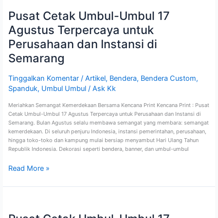
Cetak
Pusat Cetak Umbul-Umbul 17
Umbul-
Umbul
Agustus Terpercaya untuk
17
Agustus
Perusahaan dan Instansi di
Terpercaya
Semarang
untuk
Perusahaan
dan
Tinggalkan Komentar
/
Artikel
,
Bendera
,
Bendera Custom
,
Instansi
Spanduk
,
Umbul Umbul
/
Ask Kk
di
Semarang
Meriahkan Semangat Kemerdekaan Bersama Kencana Print Kencana Print : Pusat
Cetak Umbul-Umbul 17 Agustus Terpercaya untuk Perusahaan dan Instansi di
Semarang. Bulan Agustus selalu membawa semangat yang membara: semangat
kemerdekaan. Di seluruh penjuru Indonesia, instansi pemerintahan, perusahaan,
hingga toko-toko dan kampung mulai bersiap menyambut Hari Ulang Tahun
Republik Indonesia. Dekorasi seperti bendera, banner, dan umbul-umbul
Read More »
Pusat
Cetak
Umbul-