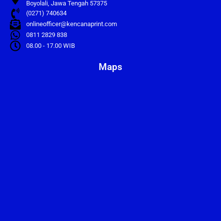
Boyolali, Jawa Tengah 57375
(0271) 740634
onlineofficer@kencanaprint.com
0811 2829 838
08.00 - 17.00 WIB
Maps