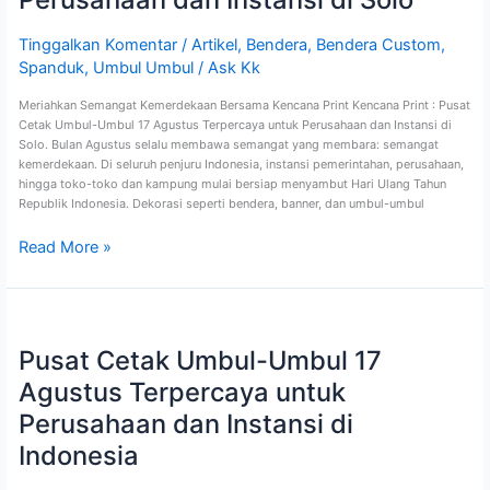
Terpercaya
untuk
Tinggalkan Komentar
/
Artikel
,
Bendera
,
Bendera Custom
,
Perusahaan
Spanduk
,
Umbul Umbul
/
Ask Kk
dan
Instansi
Meriahkan Semangat Kemerdekaan Bersama Kencana Print Kencana Print : Pusat
di
Cetak Umbul-Umbul 17 Agustus Terpercaya untuk Perusahaan dan Instansi di
Solo
Solo. Bulan Agustus selalu membawa semangat yang membara: semangat
kemerdekaan. Di seluruh penjuru Indonesia, instansi pemerintahan, perusahaan,
hingga toko-toko dan kampung mulai bersiap menyambut Hari Ulang Tahun
Republik Indonesia. Dekorasi seperti bendera, banner, dan umbul-umbul
Read More »
Pusat
Cetak
Pusat Cetak Umbul-Umbul 17
Umbul-
Umbul
Agustus Terpercaya untuk
17
Agustus
Perusahaan dan Instansi di
Terpercaya
Indonesia
untuk
Perusahaan