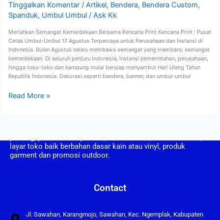
dan
Tinggalkan Komentar
/
Artikel
,
Bendera
,
Bendera Custom
,
Instansi
Spanduk
,
Umbul Umbul
/
Ask Kk
di
Indonesia
Meriahkan Semangat Kemerdekaan Bersama Kencana Print Kencana Print : Pusat
Cetak Umbul-Umbul 17 Agustus Terpercaya untuk Perusahaan dan Instansi di
Indonesia. Bulan Agustus selalu membawa semangat yang membara: semangat
kemerdekaan. Di seluruh penjuru Indonesia, instansi pemerintahan, perusahaan,
hingga toko-toko dan kampung mulai bersiap menyambut Hari Ulang Tahun
Republik Indonesia. Dekorasi seperti bendera, banner, dan umbul-umbul
Read More »
CV. Kencana Print berdiri pada tahun 2008, CV Kencana Print
adalah perusahaan yang bergerak dalam bidang usaha
printing, pembuatan spanduk, umbul umbul, vertical banner,
layar toko baik berbahan dasar kain atau vinyl, produk
garment dan promosi outdoor.
Contact
Jl. Sawahan, Karangmojo, Sawahan, Kec. Ngemplak, Kabupaten