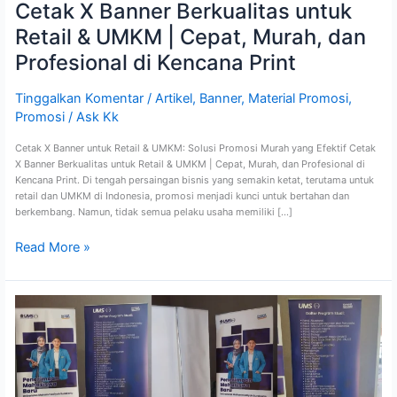
Cetak X Banner Berkualitas untuk
Kencana
Print
Retail & UMKM | Cepat, Murah, dan
Profesional di Kencana Print
Tinggalkan Komentar
/
Artikel
,
Banner
,
Material Promosi
,
Promosi
/
Ask Kk
Cetak X Banner untuk Retail & UMKM: Solusi Promosi Murah yang Efektif Cetak
X Banner Berkualitas untuk Retail & UMKM | Cepat, Murah, dan Profesional di
Kencana Print. Di tengah persaingan bisnis yang semakin ketat, terutama untuk
retail dan UMKM di Indonesia, promosi menjadi kunci untuk bertahan dan
berkembang. Namun, tidak semua pelaku usaha memiliki […]
Read More »
Roll
Banner:
Senjata
Promosi
Efektif
yang