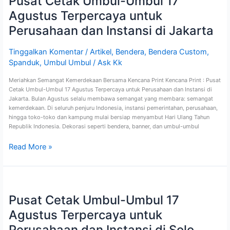
Pusat Cetak Umbul-Umbul 17
Umbul
Agustus Terpercaya untuk
17
Agustus
Perusahaan dan Instansi di Jakarta
Terpercaya
untuk
Tinggalkan Komentar
/
Artikel
,
Bendera
,
Bendera Custom
,
Perusahaan
Spanduk
,
Umbul Umbul
/
Ask Kk
dan
Instansi
Meriahkan Semangat Kemerdekaan Bersama Kencana Print Kencana Print : Pusat
di
Cetak Umbul-Umbul 17 Agustus Terpercaya untuk Perusahaan dan Instansi di
Jakarta
Jakarta. Bulan Agustus selalu membawa semangat yang membara: semangat
kemerdekaan. Di seluruh penjuru Indonesia, instansi pemerintahan, perusahaan,
hingga toko-toko dan kampung mulai bersiap menyambut Hari Ulang Tahun
Republik Indonesia. Dekorasi seperti bendera, banner, dan umbul-umbul
Read More »
Pusat
Cetak
Pusat Cetak Umbul-Umbul 17
Umbul-
Umbul
Agustus Terpercaya untuk
17
Agustus
Perusahaan dan Instansi di Solo