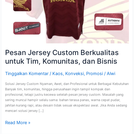
Pesan Jersey Custom Berkualitas
untuk Tim, Komunitas, dan Bisnis
Tinggalkan Komentar
/
Kaos
,
Konveksi
,
Promosi
/
Alwi
Solusi Jersey Custom Nyaman, Awet, dan Profesional untuk Berbagai Kebutuhan
Banyak tim, komunitas, hingga perusahaan ingin tampil kompak dan
profesional, tetapi justru kecewa setelah pesan jersey custom. Masalah yang
sering muncul hampir selalu sama: bahan terasa panas, warna cepat pudar,
jahitan kurang rapi, atau desain tidak sesuai ekspektasi awal. Jika Anda sedang
mencari solusi jersey […]
Read More »