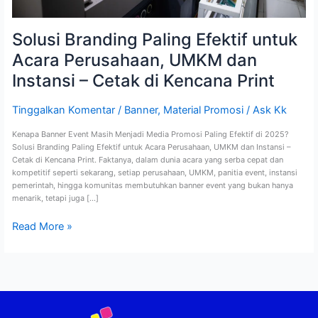
Print
Solusi Branding Paling Efektif untuk
Acara Perusahaan, UMKM dan
Instansi – Cetak di Kencana Print
Tinggalkan Komentar
/
Banner
,
Material Promosi
/
Ask Kk
Kenapa Banner Event Masih Menjadi Media Promosi Paling Efektif di 2025?
Solusi Branding Paling Efektif untuk Acara Perusahaan, UMKM dan Instansi –
Cetak di Kencana Print. Faktanya, dalam dunia acara yang serba cepat dan
kompetitif seperti sekarang, setiap perusahaan, UMKM, panitia event, instansi
pemerintah, hingga komunitas membutuhkan banner event yang bukan hanya
menarik, tetapi juga […]
Read More »