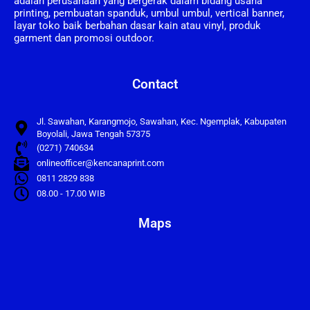
adalah perusahaan yang bergerak dalam bidang usaha
printing, pembuatan spanduk, umbul umbul, vertical banner,
layar toko baik berbahan dasar kain atau vinyl, produk
garment dan promosi outdoor.
Contact
Jl. Sawahan, Karangmojo, Sawahan, Kec. Ngemplak, Kabupaten
Boyolali, Jawa Tengah 57375
(0271) 740634
onlineofficer@kencanaprint.com
0811 2829 838
08.00 - 17.00 WIB
Maps