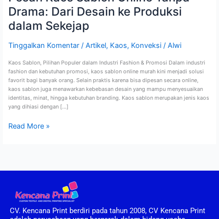
Drama: Dari Desain ke Produksi
dalam Sekejap
Tinggalkan Komentar
/
Artikel
,
Kaos
,
Konveksi
/
Alwi
Kaos Sablon, Pilihan Populer dalam Industri Fashion & Promosi Dalam industri
fashion dan kebutuhan promosi, kaos sablon online murah kini menjadi solusi
favorit bagi banyak orang. Selain praktis karena bisa dipesan secara online,
kaos sablon juga menawarkan kebebasan desain yang mampu menyesuaikan
identitas, minat, hingga kebutuhan branding. Kaos sablon merupakan jenis kaos
yang dihiasi dengan […]
Read More »
CV. Kencana Print berdiri pada tahun 2008, CV Kencana Print