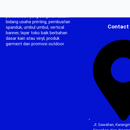
CV. Kencana Print berdiri pada tahun
2008, CV Kencana Print adalah
perusahaan yang bergerak dalam
bidang usaha printing, pembuatan
Contact
spanduk, umbul umbul, vertical
banner, layar toko baik berbahan
dasar kain atau vinyl, produk
garment dan promosi outdoor.
Jl. Sawahan, Karangm