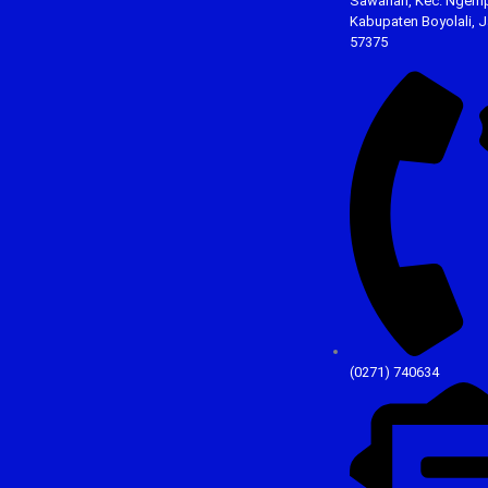
Sawahan, Kec. Ngemp
Kabupaten Boyolali, 
57375
(0271) 740634