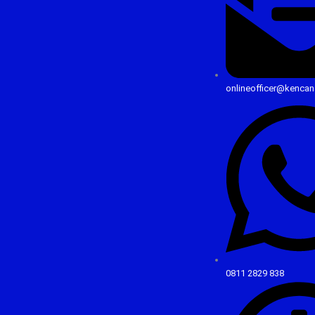
onlineofficer@kencan
0811 2829 838