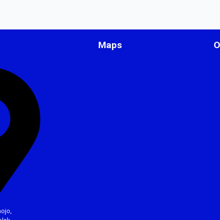
Maps
O
ojo,