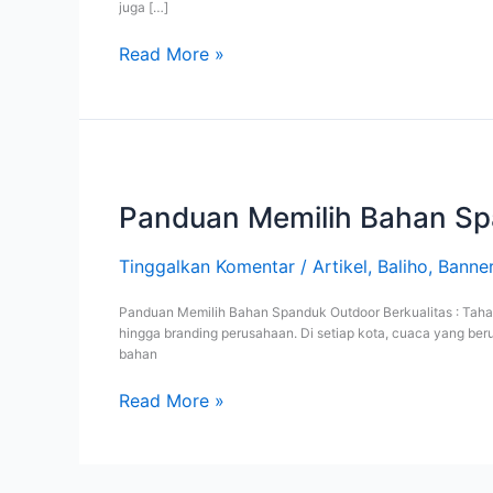
juga […]
Cetak
di
Read More »
Kencana
Print
Panduan
Memilih
Bahan
Panduan Memilih Bahan Spa
Spanduk
Outdoor
Tinggalkan Komentar
/
Artikel
,
Baliho
,
Banne
Berkualitas
:
Panduan Memilih Bahan Spanduk Outdoor Berkualitas : Tahan
Tahan
hingga branding perusahaan. Di setiap kota, cuaca yang ber
Cuaca
bahan
dan
Awet
Read More »