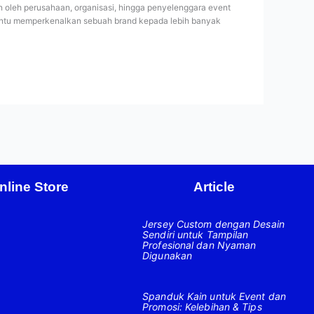
 oleh perusahaan, organisasi, hingga penyelenggara event
bantu memperkenalkan sebuah brand kepada lebih banyak
nline Store
Article
Jersey Custom dengan Desain
Sendiri untuk Tampilan
Profesional dan Nyaman
Digunakan
Spanduk Kain untuk Event dan
Promosi: Kelebihan & Tips