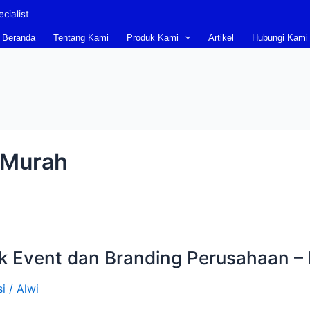
cialist
Beranda
Tentang Kami
Produk Kami
Artikel
Hubungi Kami
 Murah
 Event dan Branding Perusahaan – 
i
/
Alwi