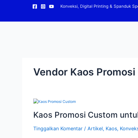
Lewati
Konveksi, Digital Printing & Spanduk Spe
ke
konten
Vendor Kaos Promosi
Kaos
Promosi
Custom
Kaos Promosi Custom untuk
untuk
Event
Tinggalkan Komentar
/
Artikel
,
Kaos
,
Konveks
dan
Branding