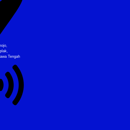
ojo,
plak,
Jawa Tengah