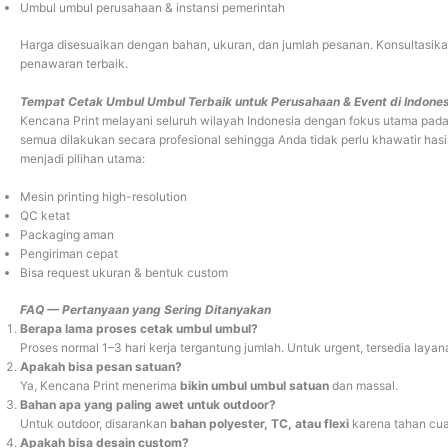
Umbul umbul perusahaan & instansi pemerintah
Harga disesuaikan dengan bahan, ukuran, dan jumlah pesanan. Konsultasi
penawaran terbaik.
Tempat Cetak Umbul Umbul Terbaik untuk Perusahaan & Event di Indones
Kencana Print melayani seluruh wilayah Indonesia dengan fokus utama pada
semua dilakukan secara profesional sehingga Anda tidak perlu khawatir hasi
menjadi pilihan utama:
Mesin printing high-resolution
QC ketat
Packaging aman
Pengiriman cepat
Bisa request ukuran & bentuk custom
FAQ — Pertanyaan yang Sering Ditanyakan
Berapa lama proses cetak umbul umbul?
Proses normal 1–3 hari kerja tergantung jumlah. Untuk urgent, tersedia layan
Apakah bisa pesan satuan?
Ya, Kencana Print menerima
bikin umbul umbul satuan
dan massal.
Bahan apa yang paling awet untuk outdoor?
Untuk outdoor, disarankan
bahan polyester, TC, atau flexi
karena tahan cu
Apakah bisa desain custom?