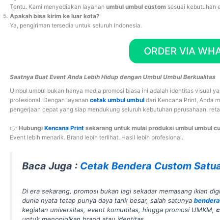
Tentu. Kami menyediakan layanan
umbul umbul custom
sesuai kebutuhan e
Apakah bisa kirim ke luar kota?
Ya, pengiriman tersedia untuk seluruh Indonesia.
ORDER VIA WH
Saatnya Buat Event Anda Lebih Hidup dengan Umbul Umbul Berkualitas
Umbul umbul bukan hanya media promosi biasa ini adalah identitas visual
profesional. Dengan layanan
cetak umbul umbul
dari Kencana Print, Anda m
pengerjaan cepat yang siap mendukung seluruh kebutuhan perusahaan, retai
👉
Hubungi
Kencana Print
sekarang untuk mulai produksi umbul umbul c
Event lebih menarik. Brand lebih terlihat. Hasil lebih profesional.
Baca Juga :
Cetak Bendera Custom Satua
Di era sekarang, promosi bukan lagi sekadar memasang iklan digi
dunia nyata tetap punya daya tarik besar, salah satunya
bendera
kegiatan universitas, event komunitas, hingga promosi UMKM,
c
untuk menonjolkan brand atau identitas.