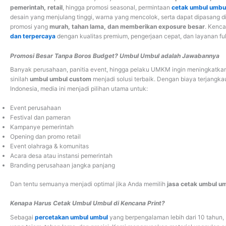
pemerintah, retail
, hingga promosi seasonal, permintaan
cetak umbul umbu
desain yang menjulang tinggi, warna yang mencolok, serta dapat dipasang d
promosi yang
murah, tahan lama, dan memberikan exposure besar
. Kenca
dan terpercaya
dengan kualitas premium, pengerjaan cepat, dan layanan fu
Promosi Besar Tanpa Boros Budget? Umbul Umbul adalah Jawabannya
Banyak perusahaan, panitia event, hingga pelaku UMKM ingin meningkatkan
sinilah
umbul umbul custom
menjadi solusi terbaik. Dengan biaya terjangkau
Indonesia, media ini menjadi pilihan utama untuk:
Event perusahaan
Festival dan pameran
Kampanye pemerintah
Opening dan promo retail
Event olahraga & komunitas
Acara desa atau instansi pemerintah
Branding perusahaan jangka panjang
Dan tentu semuanya menjadi optimal jika Anda memilih
jasa cetak umbul u
Kenapa Harus Cetak Umbul Umbul di Kencana Print?
Sebagai
percetakan umbul umbul
yang berpengalaman lebih dari 10 tahun,