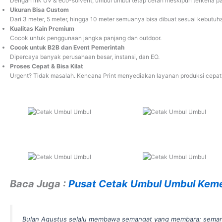
Dengan ink UV & eco-solvent, umbul umbul tetap cerah meskipun terkena pa
Ukuran Bisa Custom
Dari 3 meter, 5 meter, hingga 10 meter semuanya bisa dibuat sesuai kebutuh
Kualitas Kain Premium
Cocok untuk penggunaan jangka panjang dan outdoor.
Cocok untuk B2B dan Event Pemerintah
Dipercaya banyak perusahaan besar, instansi, dan EO.
Proses Cepat & Bisa Kilat
Urgent? Tidak masalah. Kencana Print menyediakan layanan produksi cepat
Baca Juga :
Pusat Cetak Umbul Umbul Kem
Bulan Agustus selalu membawa semangat yang membara: semang