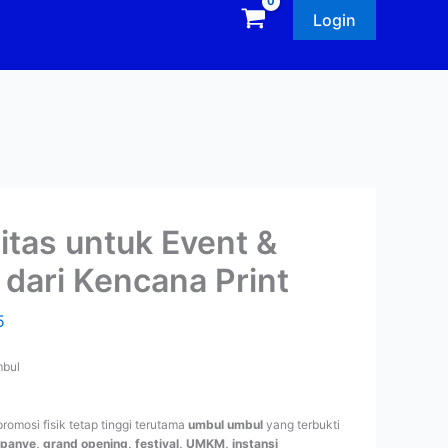
Login
tas untuk Event &
dari Kencana Print
5
omosi fisik tetap tinggi terutama
umbul umbul
yang terbukti
anye, grand opening, festival, UMKM, instansi