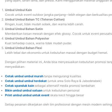
yang tajam, tahan lama, dan presisi. Kami menggunakan material unggulan se
Umbul Umbul Kain
Cocok untuk event outdoor jangka panjang—lebih elegan dan berkualitas p
Umbul Umbul Bahan TC (Teteron Cotton)
Ringan, kuat, tidak mudah sobek, dan warna lebih cerah.
Umbul Umbul Bahan Satin
Memberikan kesan mewah dengan efek glossy. Cocok untuk event perusah
Umbul Umbul Bahan Polyester
Kuat terhadap cuaca, warna tidak mudah pudar.
Umbul Umbul Bahan Flexi
Lebih tebal dan ekonomis untuk kebutuhan massal dengan budget hemat.
Dengan pilihan material ini, Anda bisa menyesuaikan kebutuhan promosi tanp
menyediakan:
Cetak umbul umbul murah
tanpa mengurangi kualitas
Cetak umbul umbul terdekat
(untuk area Solo Raya & Jabodetabek)
Cetak spanduk kain
sebagai alternatif media promosi tambahan
Bikin umbul umbul satuan
untuk kebutuhan personal
Print umbul umbul untuk event
skala kecil hingga besar
Setiap pesanan dikerjakan oleh tim profesional dengan mesin modern sehingga