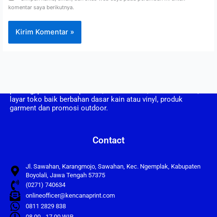
komentar saya berikutnya.
CV. Kencana Print berdiri pada tahun 2008, CV Kencana Print
adalah perusahaan yang bergerak dalam bidang usaha
printing, pembuatan spanduk, umbul umbul, vertical banner,
layar toko baik berbahan dasar kain atau vinyl, produk
garment dan promosi outdoor.
Contact
Jl. Sawahan, Karangmojo, Sawahan, Kec. Ngemplak, Kabupaten
Boyolali, Jawa Tengah 57375
(0271) 740634
onlineofficer@kencanaprint.com
0811 2829 838
08.00 - 17.00 WIB