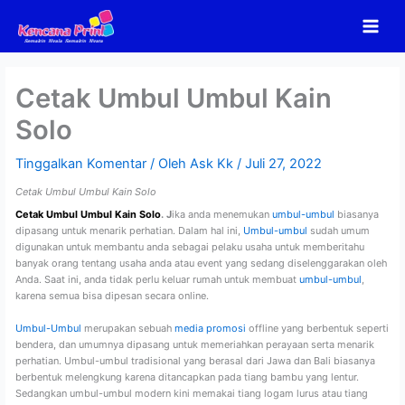
Lewati
ke
konten
Cetak Umbul Umbul Kain
Solo
Tinggalkan Komentar
/ Oleh
Ask Kk
/
Juli 27, 2022
Cetak Umbul Umbul Kain Solo
Cetak Umbul Umbul Kain Solo
. J
ika anda menemukan
umbul-umbul
biasanya
dipasang untuk menarik perhatian. Dalam hal ini,
Umbul-umbul
sudah umum
digunakan untuk membantu anda sebagai pelaku usaha untuk memberitahu
banyak orang tentang usaha anda atau event yang sedang diselenggarakan oleh
Anda. Saat ini, anda tidak perlu keluar rumah untuk membuat
umbul-umbul
,
karena semua bisa dipesan secara online.
Umbul-Umbul
merupakan sebuah
media promosi
offline yang berbentuk seperti
bendera, dan umumnya dipasang untuk memeriahkan perayaan serta menarik
perhatian. Umbul-umbul tradisional yang berasal dari Jawa dan Bali biasanya
berbentuk melengkung karena ditancapkan pada tiang bambu yang lentur.
Sedangkan umbul-umbul modern kini memakai tiang logam lurus atau tiang