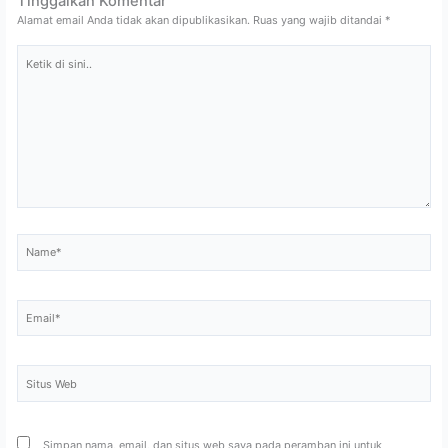
Tinggalkan Komentar
Alamat email Anda tidak akan dipublikasikan.
Ruas yang wajib ditandai
*
Ketik
di
sini..
Name*
Email*
Situs
Web
Simpan nama, email, dan situs web saya pada peramban ini untuk