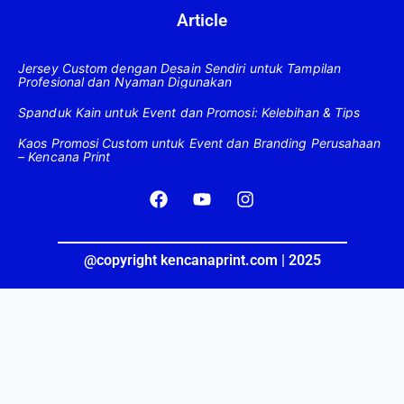
Article
Jersey Custom dengan Desain Sendiri untuk Tampilan
Profesional dan Nyaman Digunakan
Spanduk Kain untuk Event dan Promosi: Kelebihan & Tips
Kaos Promosi Custom untuk Event dan Branding Perusahaan
– Kencana Print
F
Y
I
a
o
n
c
u
s
e
t
t
b
u
a
@copyright kencanaprint.com | 2025
o
b
g
o
e
r
k
a
m