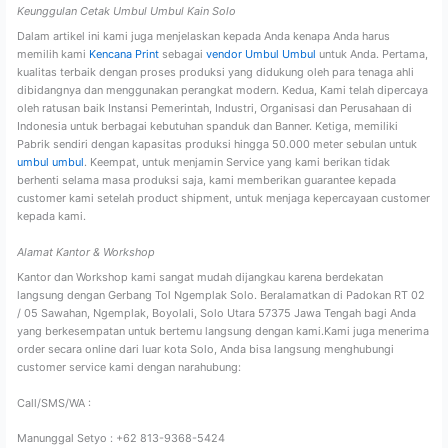
Keunggulan Cetak Umbul Umbul Kain Solo
Dalam artikel ini kami juga menjelaskan kepada Anda kenapa Anda harus
memilih kami
Kencana Print
sebagai
vendor Umbul Umbul
untuk Anda. Pertama,
kualitas terbaik dengan proses produksi yang didukung oleh para tenaga ahli
dibidangnya dan menggunakan perangkat modern. Kedua, Kami telah dipercaya
oleh ratusan baik Instansi Pemerintah, Industri, Organisasi dan Perusahaan di
Indonesia untuk berbagai kebutuhan spanduk dan Banner. Ketiga, memiliki
Pabrik sendiri dengan kapasitas produksi hingga 50.000 meter sebulan untuk
umbul umbul
. Keempat, untuk menjamin Service yang kami berikan tidak
berhenti selama masa produksi saja, kami memberikan guarantee kepada
customer kami setelah product shipment, untuk menjaga kepercayaan customer
kepada kami.
Alamat Kantor & Workshop
Kantor dan Workshop kami sangat mudah dijangkau karena berdekatan
langsung dengan Gerbang Tol Ngemplak Solo. Beralamatkan di Padokan RT 02
/ 05 Sawahan, Ngemplak, Boyolali, Solo Utara 57375 Jawa Tengah bagi Anda
yang berkesempatan untuk bertemu langsung dengan kami.Kami juga menerima
order secara online dari luar kota Solo, Anda bisa langsung menghubungi
customer service kami dengan narahubung:
Call/SMS/WA :
Manunggal Setyo : +62 813-9368-5424