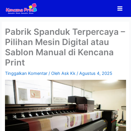
Lewati
ke
konten
Pabrik Spanduk Terpercaya –
Pilihan Mesin Digital atau
Sablon Manual di Kencana
Print
Tinggalkan Komentar
/ Oleh
Ask Kk
/
Agustus 4, 2025