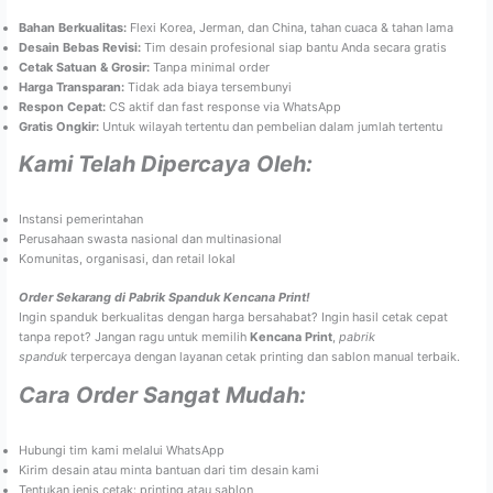
Bahan Berkualitas:
Flexi Korea, Jerman, dan China, tahan cuaca & tahan lama
Desain Bebas Revisi:
Tim desain profesional siap bantu Anda secara gratis
Cetak Satuan & Grosir:
Tanpa minimal order
Harga Transparan:
Tidak ada biaya tersembunyi
Respon Cepat:
CS aktif dan fast response via WhatsApp
Gratis Ongkir:
Untuk wilayah tertentu dan pembelian dalam jumlah tertentu
Kami Telah Dipercaya Oleh:
Instansi pemerintahan
Perusahaan swasta nasional dan multinasional
Komunitas, organisasi, dan retail lokal
Order Sekarang di Pabrik Spanduk Kencana Print!
Ingin spanduk berkualitas dengan harga bersahabat? Ingin hasil cetak cepat
tanpa repot? Jangan ragu untuk memilih
Kencana Print
,
pabrik
spanduk
terpercaya dengan layanan cetak printing dan sablon manual terbaik.
Cara Order Sangat Mudah:
Hubungi tim kami melalui WhatsApp
Kirim desain atau minta bantuan dari tim desain kami
Tentukan jenis cetak: printing atau sablon