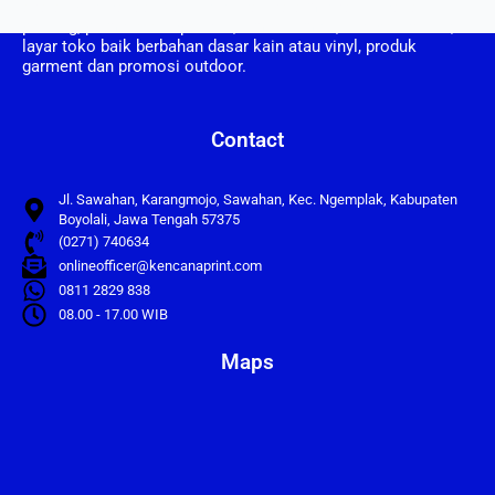
adalah perusahaan yang bergerak dalam bidang usaha
printing, pembuatan spanduk, umbul umbul, vertical banner,
layar toko baik berbahan dasar kain atau vinyl, produk
garment dan promosi outdoor.
Contact
Jl. Sawahan, Karangmojo, Sawahan, Kec. Ngemplak, Kabupaten
Boyolali, Jawa Tengah 57375
(0271) 740634
onlineofficer@kencanaprint.com
0811 2829 838
08.00 - 17.00 WIB
Maps