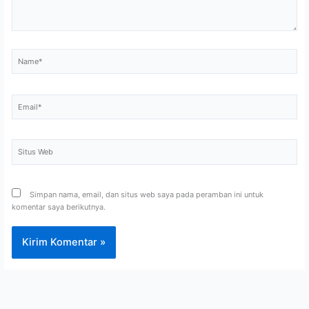
Name*
Email*
Situs
Web
Simpan nama, email, dan situs web saya pada peramban ini untuk
komentar saya berikutnya.
CV. Kencana Print berdiri pada tahun 2008, CV Kencana Print