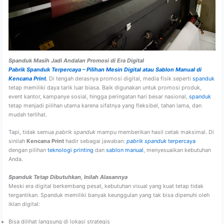
Spanduk Masih Jadi Andalan Promosi di Era Digital
Pabrik Spanduk Terpercaya – Pilihan Mesin Digital atau Sablon Manual di
Kencana Print
.
Di tengah derasnya promosi digital, media fisik seperti
spanduk
tetap memiliki daya tarik luar biasa. Baik digunakan untuk promosi produk,
event kantor, kampanye sosial, hingga peringatan hari besar nasional,
spanduk
tetap menjadi pilihan utama karena sifatnya yang fleksibel, tahan lama, dan
mudah terlihat.
Tapi, tidak semua
pabrik spanduk
mampu memberikan hasil cetak maksimal. Di
sinilah
Kencana Print
hadir sebagai jawaban:
pabrik spanduk
terpercaya
dengan pilihan
teknologi printing
dan
sablon manual
, menyesuaikan kebutuhan
Anda.
Spanduk Tetap Dibutuhkan, Inilah Alasannya
Meski era digital berkembang pesat, kebutuhan visual yang kuat tetap tidak
tergantikan. Spanduk memiliki banyak keunggulan yang tak bisa dipenuhi oleh
iklan digital:
Bisa dilihat langsung di lokasi strategis