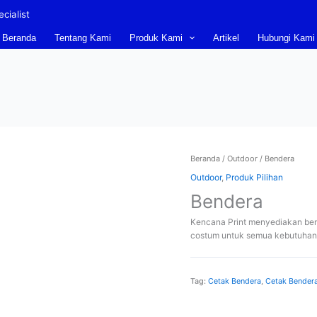
cialist
Beranda
Tentang Kami
Produk Kami
Artikel
Hubungi Kami
Beranda
/
Outdoor
/ Bendera
Outdoor
,
Produk Pilihan
Bendera
Kencana Print menyediakan ben
costum untuk semua kebutuhan
Tag:
Cetak Bendera
,
Cetak Bender