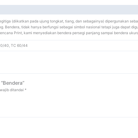
egitiga (diikatkan pada ujung tongkat, tiang, dan sebagainya) dipergunakan se
ang. Bendera, tidak hanya berfungsi sebagai simbol nasional tetapi juga dapat di
i Kencana Print, kami menyediakan bendera persegi panjang sampai bendera uku
 70/40, TC 60/44
 “Bendera”
wajib ditandai
*