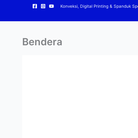
Lewati
Konveksi, Digital Printing & Spanduk Spe
ke
konten
Bendera