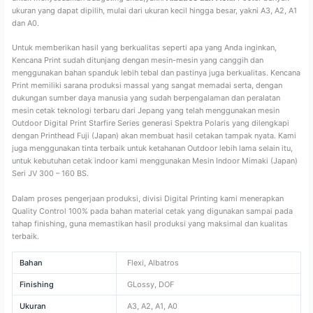
ukuran yang dapat dipilih, mulai dari ukuran kecil hingga besar, yakni A3, A2, A1
dan A0.
Untuk memberikan hasil yang berkualitas seperti apa yang Anda inginkan,
Kencana Print sudah ditunjang dengan mesin-mesin yang canggih dan
menggunakan bahan spanduk lebih tebal dan pastinya juga berkualitas. Kencana
Print memiliki sarana produksi massal yang sangat memadai serta, dengan
dukungan sumber daya manusia yang sudah berpengalaman dan peralatan
mesin cetak teknologi terbaru dari Jepang yang telah menggunakan mesin
Outdoor Digital Print Starfire Series generasi Spektra Polaris yang dilengkapi
dengan Printhead Fuji (Japan) akan membuat hasil cetakan tampak nyata. Kami
juga menggunakan tinta terbaik untuk ketahanan Outdoor lebih lama selain itu,
untuk kebutuhan cetak indoor kami menggunakan Mesin Indoor Mimaki (Japan)
Seri JV 300 – 160 BS.
Dalam proses pengerjaan produksi, divisi Digital Printing kami menerapkan
Quality Control 100% pada bahan material cetak yang digunakan sampai pada
tahap finishing, guna memastikan hasil produksi yang maksimal dan kualitas
terbaik.
Bahan
Flexi, Albatros
Finishing
GLossy, DOF
Ukuran
A3, A2, A1, A0