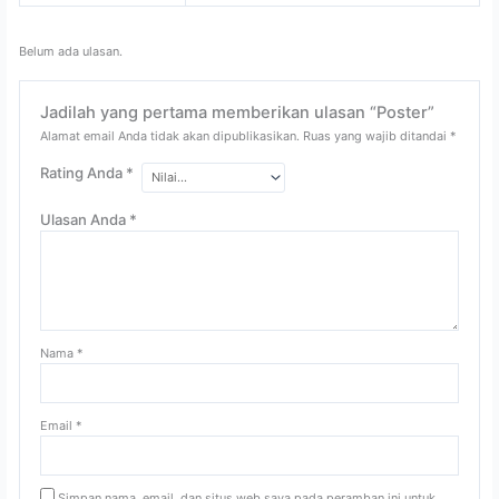
Belum ada ulasan.
Jadilah yang pertama memberikan ulasan “Poster”
Alamat email Anda tidak akan dipublikasikan.
Ruas yang wajib ditandai
*
Rating Anda
*
Ulasan Anda
*
Nama
*
Email
*
Simpan nama, email, dan situs web saya pada peramban ini untuk