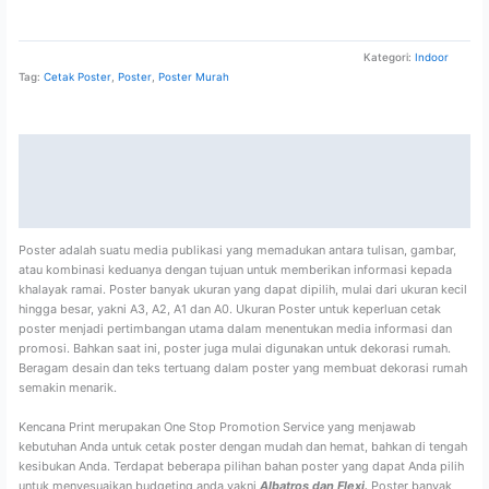
Kategori:
Indoor
Tag:
Cetak Poster
,
Poster
,
Poster Murah
Deskripsi
Informasi Tambahan
Ulasan (0)
Poster adalah suatu media publikasi yang memadukan antara tulisan, gambar,
atau kombinasi keduanya dengan tujuan untuk memberikan informasi kepada
khalayak ramai. Poster banyak ukuran yang dapat dipilih, mulai dari ukuran kecil
hingga besar, yakni A3, A2, A1 dan A0. Ukuran Poster untuk keperluan cetak
poster menjadi pertimbangan utama dalam menentukan media informasi dan
promosi. Bahkan saat ini, poster juga mulai digunakan untuk dekorasi rumah.
Beragam desain dan teks tertuang dalam poster yang membuat dekorasi rumah
semakin menarik.
Kencana Print merupakan One Stop Promotion Service yang menjawab
kebutuhan Anda untuk cetak poster dengan mudah dan hemat, bahkan di tengah
kesibukan Anda. Terdapat beberapa pilihan bahan poster yang dapat Anda pilih
untuk menyesuaikan budgeting anda,yakni
Albatros dan Flexi.
Poster banyak