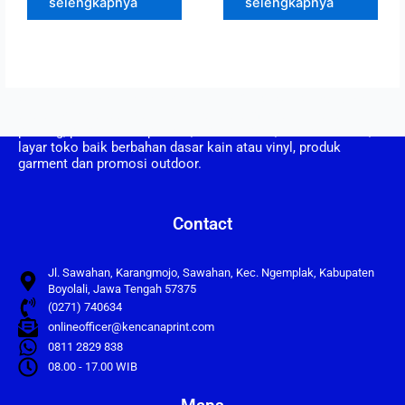
selengkapnya
selengkapnya
CV. Kencana Print berdiri pada tahun 2008, CV Kencana Print
adalah perusahaan yang bergerak dalam bidang usaha
printing, pembuatan spanduk, umbul umbul, vertical banner,
layar toko baik berbahan dasar kain atau vinyl, produk
garment dan promosi outdoor.
Contact
Jl. Sawahan, Karangmojo, Sawahan, Kec. Ngemplak, Kabupaten
Boyolali, Jawa Tengah 57375
(0271) 740634
onlineofficer@kencanaprint.com
0811 2829 838
08.00 - 17.00 WIB