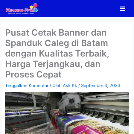
Lewati
ke
konten
Pusat Cetak Banner dan
Spanduk Caleg di Batam
dengan Kualitas Terbaik,
Harga Terjangkau, dan
Proses Cepat
Tinggalkan Komentar
/ Oleh
Ask Kk
/
September 4, 2023