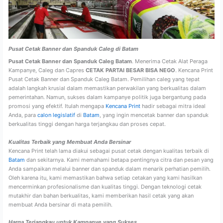
Pusat Cetak Banner dan Spanduk Caleg di Batam
Pusat Cetak Banner dan Spanduk Caleg Batam
. Menerima Cetak Alat Peraga
Kampanye, Caleg dan Capres
CETAK PARTAI BESAR BISA NEGO
. Kencana Print
Pusat Cetak Banner dan Spanduk Caleg Batam. Pemilihan caleg yang tepat
adalah langkah krusial dalam memastikan perwakilan yang berkualitas dalam
pemerintahan. Namun, sukses dalam kampanye politik juga bergantung pada
promosi yang efektif. Itulah mengapa
Kencana Print
hadir sebagai mitra ideal
Anda, para
calon legislatif
di
Batam
, yang ingin mencetak banner dan spanduk
berkualitas tinggi dengan harga terjangkau dan proses cepat.
Kualitas Terbaik yang Membuat Anda Bersinar
Kencana Print telah lama diakui sebagai pusat cetak dengan kualitas terbaik di
Batam
dan sekitarnya. Kami memahami betapa pentingnya citra dan pesan yang
Anda sampaikan melalui banner dan spanduk dalam menarik perhatian pemilih.
Oleh karena itu, kami memastikan bahwa setiap cetakan yang kami hasilkan
mencerminkan profesionalisme dan kualitas tinggi. Dengan teknologi cetak
mutakhir dan bahan berkualitas, kami memberikan hasil cetak yang akan
membuat Anda bersinar di mata pemilih.
Harga Terjangkau untuk Kampanye yang Sukses