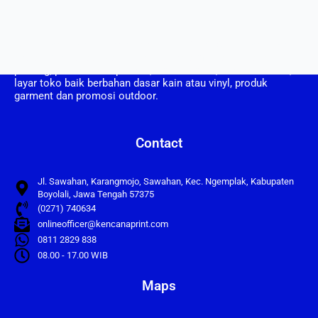
CV. Kencana Print berdiri pada tahun 2008, CV Kencana Print
adalah perusahaan yang bergerak dalam bidang usaha
printing, pembuatan spanduk, umbul umbul, vertical banner,
layar toko baik berbahan dasar kain atau vinyl, produk
garment dan promosi outdoor.
Contact
Jl. Sawahan, Karangmojo, Sawahan, Kec. Ngemplak, Kabupaten
Boyolali, Jawa Tengah 57375
(0271) 740634
onlineofficer@kencanaprint.com
0811 2829 838
08.00 - 17.00 WIB
Maps