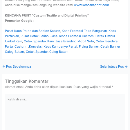
Anda bisa mengakses langsung website kami
www.kencanaprint.com
KENCANA PRINT “Custom Textile and Digital Printing”
Pencarian Google :
Pusat Kaos Polos dan Sablon Satuan
,
Kaos Promosi Toko Bangunan
,
Kaos
Pertanian
,
Pusat Cetak Baliho
,
Jasa Tenda Promosi Custom
,
Cetak Umbul-
Umbul Kain
,
Cetak Spanduk Kain
,
Jasa Branding Mobil Solo
,
Cetak Bendera
Partai Custom
, ,
Konveksi Kaos Kampanye Partai
,
Flying Banner
,
Cetak Banner
Caleg Batam
,
Cetak Spanduk Caleg Batam
←
Pos Sebelumnya
Selanjutnya Pos
→
Tinggalkan Komentar
Alamat email Anda tidak akan dipublikasikan.
Ruas yang wajib ditandai
*
Ketik
di
sini..