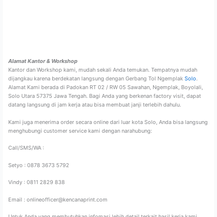
Alamat Kantor & Workshop
Kantor dan Workshop kami, mudah sekali Anda temukan. Tempatnya mudah
dijangkau karena berdekatan langsung dengan Gerbang Tol Ngemplak
Solo
.
Alamat Kami berada di Padokan RT 02 / RW 05 Sawahan, Ngemplak, Boyolali,
Solo Utara 57375 Jawa Tengah. Bagi Anda yang berkenan factory visit, dapat
datang langsung di jam kerja atau bisa membuat janji terlebih dahulu.
Kami juga menerima order secara online dari luar kota Solo, Anda bisa langsung
menghubungi customer service kami dengan narahubung:
Call/SMS/WA :
Setyo : 0878 3673 5792
Vindy : 0811 2829 838
Email : onlineofficer@kencanaprint.com
Untuk Anda yang membutuhkan infomasi lebih detail terkait hasil kerja kami,