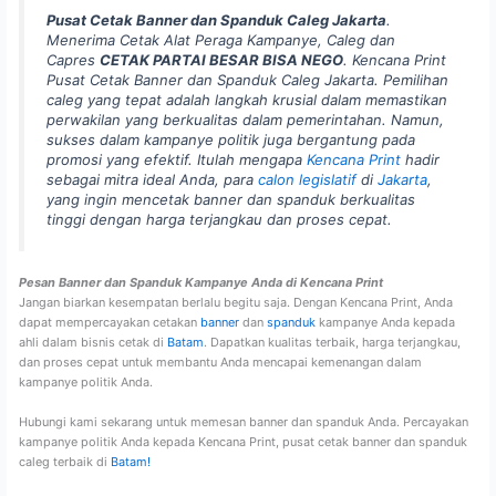
Pusat Cetak Banner dan Spanduk Caleg Jakarta
.
Menerima Cetak Alat Peraga Kampanye, Caleg dan
Capres
CETAK PARTAI BESAR BISA NEGO
. Kencana Print
Pusat Cetak Banner dan Spanduk Caleg Jakarta. Pemilihan
caleg yang tepat adalah langkah krusial dalam memastikan
perwakilan yang berkualitas dalam pemerintahan. Namun,
sukses dalam kampanye politik juga bergantung pada
promosi yang efektif. Itulah mengapa
Kencana Print
hadir
sebagai mitra ideal Anda, para
calon legislatif
di
Jakarta
,
yang ingin mencetak banner dan spanduk berkualitas
tinggi dengan harga terjangkau dan proses cepat.
Pesan Banner dan Spanduk Kampanye Anda di Kencana Print
Jangan biarkan kesempatan berlalu begitu saja. Dengan Kencana Print, Anda
dapat mempercayakan cetakan
banner
dan
spanduk
kampanye Anda kepada
ahli dalam bisnis cetak di
Batam
. Dapatkan kualitas terbaik, harga terjangkau,
dan proses cepat untuk membantu Anda mencapai kemenangan dalam
kampanye politik Anda.
Hubungi kami sekarang untuk memesan banner dan spanduk Anda. Percayakan
kampanye politik Anda kepada Kencana Print, pusat cetak banner dan spanduk
caleg terbaik di
Batam!