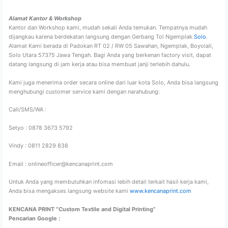
Alamat Kantor & Workshop
Kantor dan Workshop kami, mudah sekali Anda temukan. Tempatnya mudah
dijangkau karena berdekatan langsung dengan Gerbang Tol Ngemplak
Solo
.
Alamat Kami berada di Padokan RT 02 / RW 05 Sawahan, Ngemplak, Boyolali,
Solo Utara 57375 Jawa Tengah. Bagi Anda yang berkenan factory visit, dapat
datang langsung di jam kerja atau bisa membuat janji terlebih dahulu.
Kami juga menerima order secara online dari luar kota Solo, Anda bisa langsung
menghubungi customer service kami dengan narahubung:
Call/SMS/WA :
Setyo : 0878 3673 5792
Vindy : 0811 2829 838
Email : onlineofficer@kencanaprint.com
Untuk Anda yang membutuhkan infomasi lebih detail terkait hasil kerja kami,
Anda bisa mengakses langsung website kami
www.kencanaprint.com
KENCANA PRINT “Custom Textile and Digital Printing”
Pencarian Google :