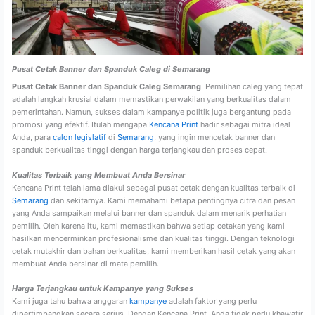
Pusat Cetak Banner dan Spanduk Caleg di Semarang
Pusat Cetak Banner dan Spanduk Caleg Semarang
. Pemilihan caleg yang tepat
adalah langkah krusial dalam memastikan perwakilan yang berkualitas dalam
pemerintahan. Namun, sukses dalam kampanye politik juga bergantung pada
promosi yang efektif. Itulah mengapa
Kencana Print
hadir sebagai mitra ideal
Anda, para
calon legislatif
di
Semarang
, yang ingin mencetak banner dan
spanduk berkualitas tinggi dengan harga terjangkau dan proses cepat.
Kualitas Terbaik yang Membuat Anda Bersinar
Kencana Print telah lama diakui sebagai pusat cetak dengan kualitas terbaik di
Semarang
dan sekitarnya. Kami memahami betapa pentingnya citra dan pesan
yang Anda sampaikan melalui banner dan spanduk dalam menarik perhatian
pemilih. Oleh karena itu, kami memastikan bahwa setiap cetakan yang kami
hasilkan mencerminkan profesionalisme dan kualitas tinggi. Dengan teknologi
cetak mutakhir dan bahan berkualitas, kami memberikan hasil cetak yang akan
membuat Anda bersinar di mata pemilih.
Harga Terjangkau untuk Kampanye yang Sukses
Kami juga tahu bahwa anggaran
kampanye
adalah faktor yang perlu
dipertimbangkan secara serius. Dengan Kencana Print, Anda tidak perlu khawatir