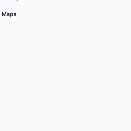
Maps
CV. Kencana Print berdiri pada tahun 2008, CV Kencana Print
adalah perusahaan yang bergerak dalam bidang usaha