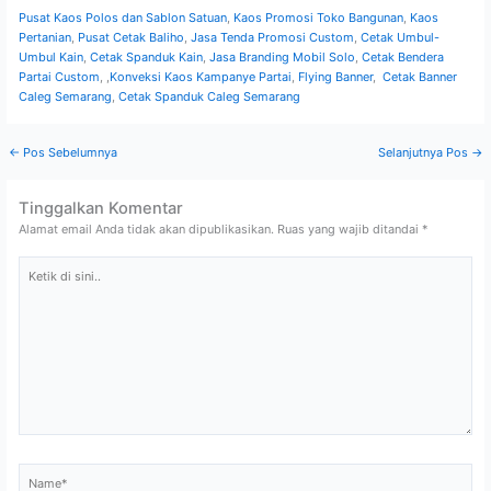
Pusat Kaos Polos dan Sablon Satuan
,
Kaos Promosi Toko Bangunan
,
Kaos
Pertanian
,
Pusat Cetak Baliho
,
Jasa Tenda Promosi Custom
,
Cetak Umbul-
Umbul Kain
,
Cetak Spanduk Kain
,
Jasa Branding Mobil Solo
,
Cetak Bendera
Partai Custom
, ,
Konveksi Kaos Kampanye Partai
,
Flying Banner
,
Cetak Banner
Caleg Semarang
,
Cetak Spanduk Caleg Semarang
←
Pos Sebelumnya
Selanjutnya Pos
→
Tinggalkan Komentar
Alamat email Anda tidak akan dipublikasikan.
Ruas yang wajib ditandai
*
Ketik
di
sini..
Name*