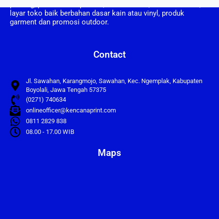
printing, pembuatan spanduk, umbul umbul, vertical banner,
layar toko baik berbahan dasar kain atau vinyl, produk
garment dan promosi outdoor.
Contact
Jl. Sawahan, Karangmojo, Sawahan, Kec. Ngemplak, Kabupaten
Boyolali, Jawa Tengah 57375
(0271) 740634
onlineofficer@kencanaprint.com
0811 2829 838
08.00 - 17.00 WIB
Maps