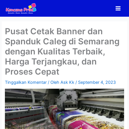
Lewati
ke
konten
Pusat Cetak Banner dan
Spanduk Caleg di Semarang
dengan Kualitas Terbaik,
Harga Terjangkau, dan
Proses Cepat
Tinggalkan Komentar
/ Oleh
Ask Kk
/
September 4, 2023