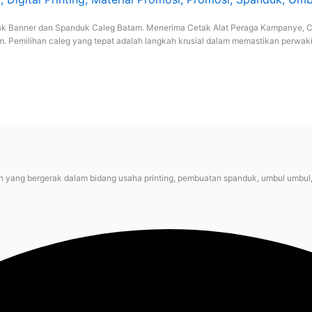
tak Banner dan Spanduk Caleg Batam. Menerima Cetak Alat Peraga Kampanye,
. Pemilihan caleg yang tepat adalah langkah krusial dalam memastikan perwaki
 yang bergerak dalam bidang usaha printing, pembuatan spanduk, umbul umbul, ve