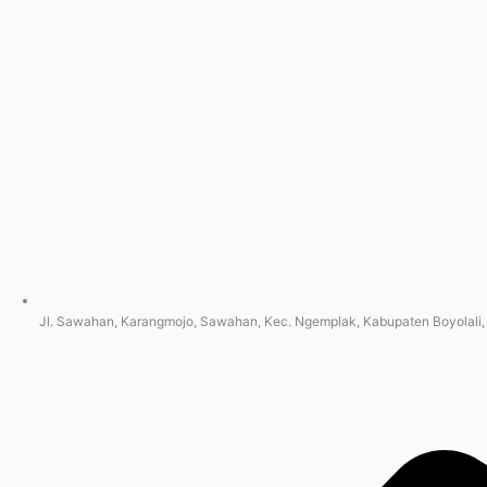
Jl. Sawahan, Karangmojo, Sawahan, Kec. Ngemplak, Kabupaten Boyolali