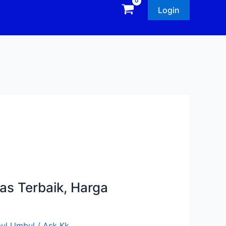
Login
as Terbaik, Harga
ul Umbul
/
Ask Kk