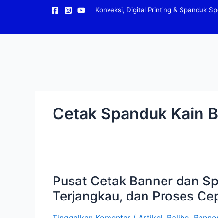
Lewati
Konveksi, Digital Printing & Spanduk Spe
ke
konten
Cetak Spanduk Kain 
Pusat
Cetak
Banner
Pusat Cetak Banner dan Sp
dan
Terjangkau, dan Proses Ce
Spanduk
Caleg
di
Tinggalkan Komentar
/
Artikel
,
Baliho
,
Banne