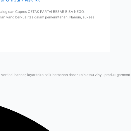
 Caleg dan Capres CETAK PARTAI BESAR BISA NEGO.
lan yang berkualitas dalam pemerintahan. Namun, sukses
rtical banner, layar toko baik berbahan dasar kain atau vinyl, produk garment