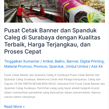
Surabaya
dengan
Kualitas
Terbaik,
Harga
Terjangkau,
dan
Pusat Cetak Banner dan Spanduk
Proses
Caleg di Surabaya dengan Kualitas
Cepat
Terbaik, Harga Terjangkau, dan
Proses Cepat
Tinggalkan Komentar
/
Artikel
,
Baliho
,
Banner
,
Digital Printing
,
Material Promosi
,
Promosi
,
Spanduk
,
Umbul Umbul
/
Ask Kk
Pusat Cetak Banner dan Spanduk Caleg di Surabaya Pusat Cetak Banner dan
Spanduk Caleg Surabaya. Menerima Cetak Alat Peraga Kampanye, Caleg dan
Capres CETAK PARTAI BESAR BISA NEGO. Kencana Print Pusat Cetak Banner dan
Spanduk Caleg Surabaya. Pemilihan caleg yang tepat adalah langkah krusial
dalam memastikan perwakilan yang berkualitas dalam pemerintahan. Namun,
sukses dalam kampanye
Read More »