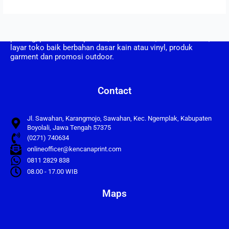
CV. Kencana Print berdiri pada tahun 2008, CV Kencana Print
adalah perusahaan yang bergerak dalam bidang usaha
printing, pembuatan spanduk, umbul umbul, vertical banner,
layar toko baik berbahan dasar kain atau vinyl, produk
garment dan promosi outdoor.
Contact
Jl. Sawahan, Karangmojo, Sawahan, Kec. Ngemplak, Kabupaten
Boyolali, Jawa Tengah 57375
(0271) 740634
onlineofficer@kencanaprint.com
0811 2829 838
08.00 - 17.00 WIB
Maps