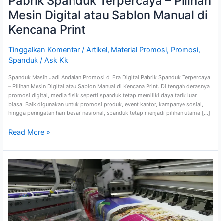
Pabrik Spanduk Terpercaya – Pilihan
Mesin Digital atau Sablon Manual di
Kencana Print
Tinggalkan Komentar
/
Artikel
,
Material Promosi
,
Promosi
,
Spanduk
/
Ask Kk
Spanduk Masih Jadi Andalan Promosi di Era Digital Pabrik Spanduk Terpercaya
– Pilihan Mesin Digital atau Sablon Manual di Kencana Print. Di tengah derasnya
promosi digital, media fisik seperti spanduk tetap memiliki daya tarik luar
biasa. Baik digunakan untuk promosi produk, event kantor, kampanye sosial,
hingga peringatan hari besar nasional, spanduk tetap menjadi pilihan utama […]
Read More »
Pusat
Cetak
Banner
dan
Spanduk
Caleg
di