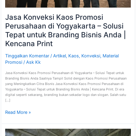
Kencana
Print
Jasa Konveksi Kaos Promosi
Perusahaan di Yogyakarta – Solusi
Tepat untuk Branding Bisnis Anda |
Kencana Print
Tinggalkan Komentar
/
Artikel
,
Kaos
,
Konveksi
,
Material
Promosi
/
Ask Kk
Jasa Konveksi Kaos Promosi Perusahaan di Yogyakarta – Solusi Tepat untuk
Branding Bisnis Anda Saatnya Tampil Solid dengan Kaos Promosi Perusahaan
yang Meningkatkan Citra Bisnis Jasa Konveksi Kaos Promosi Perusahaan di
Yogyakarta – Solusi Tepat untuk Branding Bisnis Anda | Kencana Print. Di era
digital seperti sekarang, branding bukan sekadar logo dan slogan. Salah satu
[…]
Read More »
Jasa