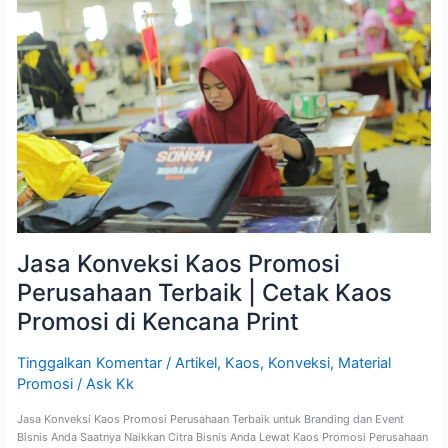
Kaos
Promosi
Perusahaan
Terbaik
|
Cetak
Kaos
Promosi
di
Kencana
Print
Jasa Konveksi Kaos Promosi
Perusahaan Terbaik | Cetak Kaos
Promosi di Kencana Print
Tinggalkan Komentar
/
Artikel
,
Kaos
,
Konveksi
,
Material
Promosi
/
Ask Kk
Jasa Konveksi Kaos Promosi Perusahaan Terbaik untuk Branding dan Event
Bisnis Anda Saatnya Naikkan Citra Bisnis Anda Lewat Kaos Promosi Perusahaan