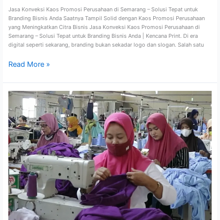
Jasa Konveksi Kaos Promosi Perusahaan di Semarang – Solusi Tepat untuk
Branding Bisnis Anda Saatnya Tampil Solid dengan Kaos Promosi Perusahaan
yang Meningkatkan Citra Bisnis Jasa Konveksi Kaos Promosi Perusahaan di
Semarang – Solusi Tepat untuk Branding Bisnis Anda | Kencana Print. Di era
digital seperti sekarang, branding bukan sekadar logo dan slogan. Salah satu
Read More »
Jasa
Konveksi
Kaos
Promosi
Perusahaan
di
Solo
–
Solusi
Tepat
untuk
Branding
Bisnis
Anda
|