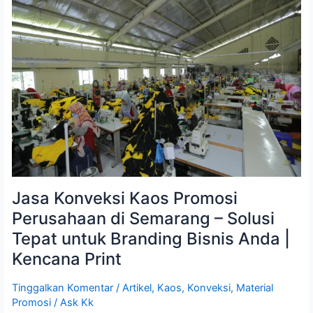
Konveksi
Kaos
Promosi
Perusahaan
di
Semarang
–
Solusi
Tepat
untuk
Branding
Bisnis
Anda
|
Kencana
Print
Jasa Konveksi Kaos Promosi
Perusahaan di Semarang – Solusi
Tepat untuk Branding Bisnis Anda |
Kencana Print
Tinggalkan Komentar
/
Artikel
,
Kaos
,
Konveksi
,
Material
Promosi
/
Ask Kk