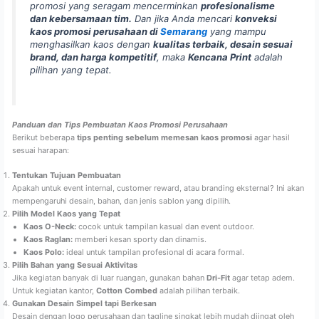
promosi yang seragam mencerminkan
profesionalisme
dan kebersamaan tim.
Dan jika Anda mencari
konveksi
kaos promosi perusahaan di
Semarang
yang mampu
menghasilkan kaos dengan
kualitas terbaik, desain sesuai
brand, dan harga kompetitif
, maka
Kencana Print
adalah
pilihan yang tepat.
Panduan dan Tips Pembuatan Kaos Promosi Perusahaan
Berikut beberapa
tips penting sebelum memesan kaos promosi
agar hasil
sesuai harapan:
Tentukan Tujuan Pembuatan
Apakah untuk event internal, customer reward, atau branding eksternal? Ini akan
mempengaruhi desain, bahan, dan jenis sablon yang dipilih.
Pilih Model Kaos yang Tepat
Kaos O-Neck:
cocok untuk tampilan kasual dan event outdoor.
Kaos Raglan:
memberi kesan sporty dan dinamis.
Kaos Polo:
ideal untuk tampilan profesional di acara formal.
Pilih Bahan yang Sesuai Aktivitas
Jika kegiatan banyak di luar ruangan, gunakan bahan
Dri-Fit
agar tetap adem.
Untuk kegiatan kantor,
Cotton Combed
adalah pilihan terbaik.
Gunakan Desain Simpel tapi Berkesan
Desain dengan logo perusahaan dan tagline singkat lebih mudah diingat oleh