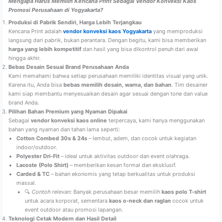
Mengapa Harus Memilih Kencana Print Sebagai Vendor Konveksi Kaos
Promosi Perusahaan di Yogyakarta?
Produksi di Pabrik Sendiri, Harga Lebih Terjangkau
Kencana Print adalah
vendor konveksi kaos Yogyakarta
yang memproduksi
langsung dari pabrik, bukan perantara. Dengan begitu, kami bisa memberikan
harga yang lebih kompetitif
dan hasil yang bisa dikontrol penuh dari awal
hingga akhir.
Bebas Desain Sesuai Brand Perusahaan Anda
Kami memahami bahwa setiap perusahaan memiliki identitas visual yang unik.
Karena itu, Anda bisa
bebas memilih desain, warna, dan bahan
. Tim desainer
kami siap membantu menyesuaikan desain agar sesuai dengan tone dan value
brand Anda.
Pilihan Bahan Premium yang Nyaman Dipakai
Sebagai
vendor konveksi kaos online
terpercaya, kami hanya menggunakan
bahan yang nyaman dan tahan lama seperti:
Cotton Combed 30s & 24s
– lembut, adem, dan cocok untuk kegiatan
indoor/outdoor.
Polyester Dri-Fit
– ideal untuk aktivitas outdoor dan event olahraga.
Lacoste (Polo Shirt)
– memberikan kesan formal dan eksklusif.
Carded & TC
– bahan ekonomis yang tetap berkualitas untuk produksi
massal.
🔍
Contoh relevan:
Banyak perusahaan besar memilih
kaos polo T-shirt
untuk acara korporat, sementara
kaos o-neck dan raglan
cocok untuk
event outdoor atau promosi lapangan.
Teknologi Cetak Modern dan Hasil Detail