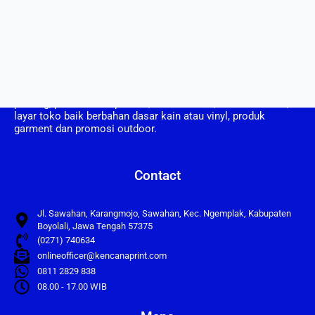
CV. Kencana Print berdiri pada tahun 2008, CV Kencana Print
adalah perusahaan yang bergerak dalam bidang usaha
printing, pembuatan spanduk, umbul umbul, vertical banner,
layar toko baik berbahan dasar kain atau vinyl, produk
garment dan promosi outdoor.
Contact
Jl. Sawahan, Karangmojo, Sawahan, Kec. Ngemplak, Kabupaten
Boyolali, Jawa Tengah 57375
(0271) 740634
onlineofficer@kencanaprint.com
0811 2829 838
08.00 - 17.00 WIB