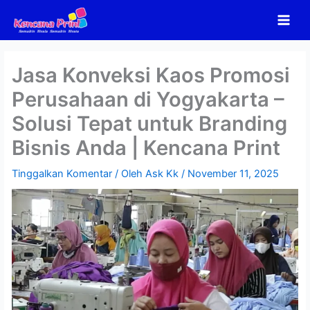
Lewati
ke
konten
Jasa Konveksi Kaos Promosi
Perusahaan di Yogyakarta –
Solusi Tepat untuk Branding
Bisnis Anda | Kencana Print
Tinggalkan Komentar
/ Oleh
Ask Kk
/
November 11, 2025