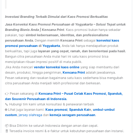
Investasi Branding Terbaik Dimulai dari Kaos Promosi Berkualitas
Jasa Konveksi Kaos Promosi Perusahaan di Yogyakarta – Solusi Tepat untuk
Branding Bisnis Anda | Kencana Print
. Kaos promosi bukan hanya sekadar
pakaian, tapi
simbol kebersamaan, identitas, dan profesionalisme
perusahaan Anda.
Dengan memilih
Kencana Print
sebagai
konveksi kaos
promosi perusahaan
di
Yogyakarta
, Anda tak hanya mendapatkan produk
berkualitas, tapi juga
layanan yang cepat, ramah, dan berorientasi pada hasil.
Bangun citra perusahaan Anda mulai hari ini satu kaos promosi bisa
menciptakan ribuan impresi positif di mata publik.
Jika Anda mencari
vendor konveksi kaos online
yang siap membantu dari
desain, produksi, hingga pengiriman,
Kencana Print
adalah jawabannya.
Pesan sekarang dan rasakan bagaimana satu kaos sederhana bisa mengubah
citra perusahaan Anda menjadi lebih profesional dan berkesan.
👉 Pesan sekarang di
Kencana Print – Pusat Cetak Kaos Promosi, Spanduk,
dan Souvenir Perusahaan di Indonesia.
📞 Hubungi tim kami untuk konsultasi & penawaran terbaik
🌐 Lihat juga layanan kami:
Kaos promosi
,
Spanduk Kai
n
,
umbul-umbul
custom
,
jersey olahraga
dan
kemeja seragam perusahaan
.
📦 Bisa Dikirim ke seluruh Indonesia dengan aman dan cepat.
🧾 Tersedia invoice resmi & e-faktur untuk kebutuhan perusahaan dan instansi.