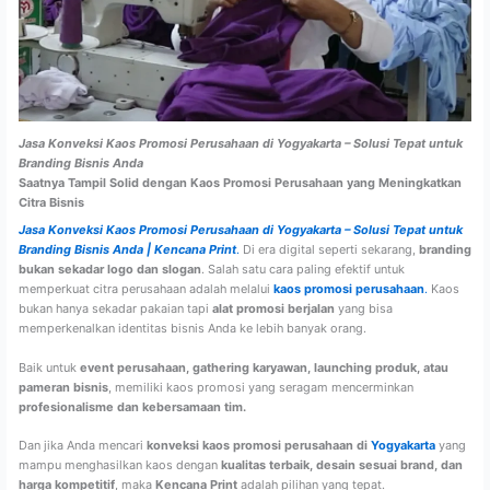
Jasa Konveksi Kaos Promosi Perusahaan di Yogyakarta – Solusi Tepat untuk
Branding Bisnis Anda
Saatnya Tampil Solid dengan Kaos Promosi Perusahaan yang Meningkatkan
Citra Bisnis
Jasa Konveksi Kaos Promosi Perusahaan di Yogyakarta – Solusi Tepat untuk
Branding Bisnis Anda | Kencana Print
.
Di era digital seperti sekarang,
branding
bukan sekadar logo dan slogan
. Salah satu cara paling efektif untuk
memperkuat citra perusahaan adalah melalui
kaos promosi perusahaan
.
Kaos
bukan hanya sekadar pakaian tapi
alat promosi berjalan
yang bisa
memperkenalkan identitas bisnis Anda ke lebih banyak orang.
Baik untuk
event perusahaan, gathering karyawan, launching produk, atau
pameran bisnis
, memiliki kaos promosi yang seragam mencerminkan
profesionalisme dan kebersamaan tim.
Dan jika Anda mencari
konveksi kaos promosi perusahaan di
Yogyakarta
yang
mampu menghasilkan kaos dengan
kualitas terbaik, desain sesuai brand, dan
harga kompetitif
, maka
Kencana Print
adalah pilihan yang tepat.