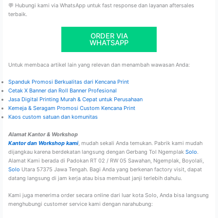
💬 Hubungi kami via WhatsApp untuk fast response dan layanan aftersales
terbaik.
ORDER VIA
WHATSAPP
Untuk membaca artikel lain yang relevan dan menambah wawasan Anda:
Spanduk Promosi Berkualitas dari Kencana Print
Cetak X Banner dan Roll Banner Profesional
Jasa Digital Printing Murah & Cepat untuk Perusahaan
Kemeja & Seragam Promosi Custom Kencana Print
Kaos custom satuan dan komunitas
Alamat Kantor & Workshop
Kantor dan Workshop kami
, mudah sekali Anda temukan. Pabrik kami mudah
dijangkau karena berdekatan langsung dengan Gerbang Tol Ngemplak
Solo
.
Alamat Kami berada di Padokan RT 02 / RW 05 Sawahan, Ngemplak, Boyolali,
Solo
Utara 57375 Jawa Tengah. Bagi Anda yang berkenan factory visit, dapat
datang langsung di jam kerja atau bisa membuat janji terlebih dahulu.
Kami juga menerima order secara online dari luar kota Solo, Anda bisa langsung
menghubungi customer service kami dengan narahubung: