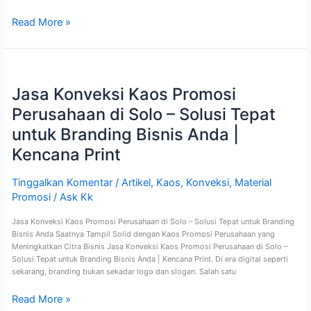
Read More »
Jasa
Konveksi
Jasa Konveksi Kaos Promosi
Kaos
Promosi
Perusahaan di Solo – Solusi Tepat
Perusahaan
di
untuk Branding Bisnis Anda |
Solo
Kencana Print
–
Solusi
Tepat
Tinggalkan Komentar
/
Artikel
,
Kaos
,
Konveksi
,
Material
untuk
Promosi
/
Ask Kk
Branding
Bisnis
Jasa Konveksi Kaos Promosi Perusahaan di Solo – Solusi Tepat untuk Branding
Anda
Bisnis Anda Saatnya Tampil Solid dengan Kaos Promosi Perusahaan yang
|
Meningkatkan Citra Bisnis Jasa Konveksi Kaos Promosi Perusahaan di Solo –
Kencana
Solusi Tepat untuk Branding Bisnis Anda | Kencana Print. Di era digital seperti
Print
sekarang, branding bukan sekadar logo dan slogan. Salah satu
Read More »