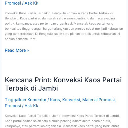
Bengkulu
Promosi
/
Ask Kk
Konveksi Kaos Partai Terbaik di Bengkulu Konveksi Kaos Partai Terbaik di
Bengkulu. Kaos partai adalah salah satu elemen penting dalam acara-acara
politik, kampanye, atau pertemuan organisasi. Mencetak kaos partai yang
berkualitas tinggi dengan harga terjangkau dan proses cepat menjadi kebutuhan
yang tak terelakkan. Di Bengkulu, salah satu pilihan terbaik untuk kebutuhan ini
adalah Kencana Print
Read More »
Kencana
Print:
Kencana Print: Konveksi Kaos Partai
Konveksi
Kaos
Terbaik di Jambi
Partai
Terbaik
di
Tinggalkan Komentar
/
Kaos
,
Konveksi
,
Material Promosi
,
Jambi
Promosi
/
Ask Kk
Konveksi Kaos Partai Terbaik di Jambi Konveksi Kaos Partai Terbaik di Jambi.
Kaos partai adalah salah satu elemen penting dalam acara-acara politik,
kampanye, atau pertemuan organisasi. Mencetak kaos partai yang berkualitas