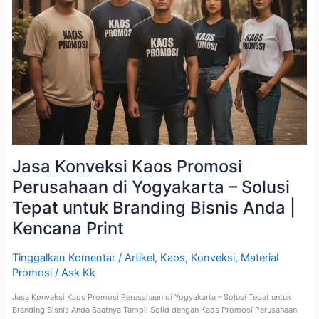
di
Yogyakarta
–
Solusi
Tepat
untuk
Branding
Bisnis
Anda
|
Kencana
Print
Jasa Konveksi Kaos Promosi
Perusahaan di Yogyakarta – Solusi
Tepat untuk Branding Bisnis Anda |
Kencana Print
Tinggalkan Komentar
/
Artikel
,
Kaos
,
Konveksi
,
Material
Promosi
/
Ask Kk
Jasa Konveksi Kaos Promosi Perusahaan di Yogyakarta – Solusi Tepat untuk
Branding Bisnis Anda Saatnya Tampil Solid dengan Kaos Promosi Perusahaan