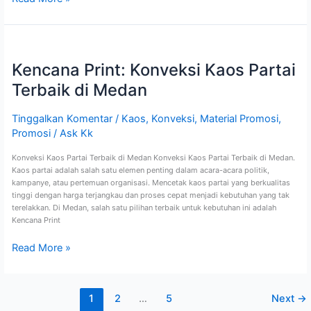
Kencana
Print:
Kencana Print: Konveksi Kaos Partai
Konveksi
Kaos
Terbaik di Medan
Partai
Terbaik
di
Tinggalkan Komentar
/
Kaos
,
Konveksi
,
Material Promosi
,
Medan
Promosi
/
Ask Kk
Konveksi Kaos Partai Terbaik di Medan Konveksi Kaos Partai Terbaik di Medan.
Kaos partai adalah salah satu elemen penting dalam acara-acara politik,
kampanye, atau pertemuan organisasi. Mencetak kaos partai yang berkualitas
tinggi dengan harga terjangkau dan proses cepat menjadi kebutuhan yang tak
terelakkan. Di Medan, salah satu pilihan terbaik untuk kebutuhan ini adalah
Kencana Print
Read More »
1
2
…
5
Next
→