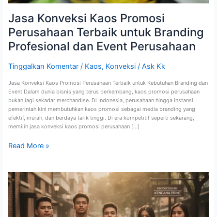
Jasa Konveksi Kaos Promosi
Perusahaan Terbaik untuk Branding
Profesional dan Event Perusahaan
Tinggalkan Komentar
/
Kaos
,
Konveksi
/
Ask Kk
Jasa Konveksi Kaos Promosi Perusahaan Terbaik untuk Kebutuhan Branding dan
Event Dalam dunia bisnis yang terus berkembang, kaos promosi perusahaan
bukan lagi sekadar merchandise. Di Indonesia, perusahaan hingga instansi
pemerintah kini membutuhkan kaos promosi sebagai media branding yang
efektif, murah, dan berdaya tarik tinggi. Di era kompetitif seperti sekarang,
memilih jasa konveksi kaos promosi perusahaan […]
Read More »
Jasa
Konveksi
Kaos
Promosi
Perusahaan