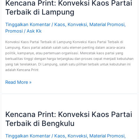
Kencana Print: Konveksi Kaos Partai
Konveksi
Kaos
Terbaik di Lampung
Partai
Terbaik
di
Tinggalkan Komentar
/
Kaos
,
Konveksi
,
Material Promosi
,
Lampung
Promosi
/
Ask Kk
Konveksi Kaos Partai Terbaik di Lampung Konveksi Kaos Partai Terbaik di
Lampung. Kaos partai adalah salah satu elemen penting dalam acara-acara
politik, kampanye, atau pertemuan organisasi. Mencetak kaos partai yang
berkualitas tinggi dengan harga terjangkau dan proses cepat menjadi kebutuhan
yang tak terelakkan. Di Lampung, salah satu pilihan terbaik untuk kebutuhan ini
adalah Kencana Print
Read More »
Kencana
Print:
Kencana Print: Konveksi Kaos Partai
Konveksi
Kaos
Terbaik di Bengkulu
Partai
Terbaik
di
Tinggalkan Komentar
/
Kaos
,
Konveksi
,
Material Promosi
,