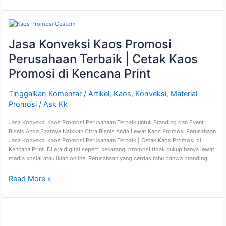
Jasa
Konveksi
Kaos
Jasa Konveksi Kaos Promosi
Promosi
Perusahaan Terbaik | Cetak Kaos
Perusahaan
Terbaik
Promosi di Kencana Print
|
Cetak
Tinggalkan Komentar
/
Artikel
,
Kaos
,
Konveksi
,
Material
Kaos
Promosi
Promosi
/
Ask Kk
di
Kencana
Jasa Konveksi Kaos Promosi Perusahaan Terbaik untuk Branding dan Event
Print
Bisnis Anda Saatnya Naikkan Citra Bisnis Anda Lewat Kaos Promosi Perusahaan
Jasa Konveksi Kaos Promosi Perusahaan Terbaik | Cetak Kaos Promosi di
Kencana Print. Di era digital seperti sekarang, promosi tidak cukup hanya lewat
media sosial atau iklan online. Perusahaan yang cerdas tahu bahwa branding
Read More »
Kencana
Print: