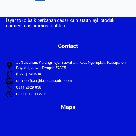
CV. Kencana Print berdiri pada tahun 2008, CV Kencana Print
adalah perusahaan yang bergerak dalam bidang usaha
printing, pembuatan spanduk, umbul umbul, vertical banner,
layar toko baik berbahan dasar kain atau vinyl, produk
garment dan promosi outdoor.
Contact
Jl. Sawahan, Karangmojo, Sawahan, Kec. Ngemplak, Kabupaten
Boyolali, Jawa Tengah 57375
(0271) 740634
onlineofficer@kencanaprint.com
0811 2829 838
08.00 - 17.00 WIB
Maps