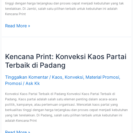
tinggi dengan harga terjangkau dan proses cepat menjadi kebutuhan yang tak
terelakkan. Di Jambi, salah satu pilihan terbaik untuk kebutuhan ini adalah
Kencana Print
Read More »
Kencana
Print:
Kencana Print: Konveksi Kaos Partai
Konveksi
Kaos
Terbaik di Padang
Partai
Terbaik
di
Tinggalkan Komentar
/
Kaos
,
Konveksi
,
Material Promosi
,
Padang
Promosi
/
Ask Kk
Konveksi Kaos Partai Terbaik di Padang Konveksi Kaos Partai Terbaik di
Padang. Kaos partai adalah salah satu elemen penting dalam acara-acara
politik, kampanye, atau pertemuan organisasi. Mencetak kaos partai yang
berkualitas tinggi dengan harga terjangkau dan proses cepat menjadi kebutuhan
yang tak terelakkan. Di Padang, salah satu pilihan terbaik untuk kebutuhan ini
adalah Kencana Print
Read More »