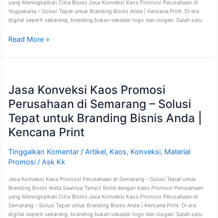
yang Meningkatkan Citra Bisnis Jasa Konveksi Kaos Promosi Perusahaan di
Yogyakarta – Solusi Tepat untuk Branding Bisnis Anda | Kencana Print. Di era
digital seperti sekarang, branding bukan sekadar logo dan slogan. Salah satu
Read More »
Jasa
Konveksi
Jasa Konveksi Kaos Promosi
Kaos
Promosi
Perusahaan di Semarang – Solusi
Perusahaan
di
Tepat untuk Branding Bisnis Anda |
Semarang
Kencana Print
–
Solusi
Tepat
Tinggalkan Komentar
/
Artikel
,
Kaos
,
Konveksi
,
Material
untuk
Promosi
/
Ask Kk
Branding
Bisnis
Jasa Konveksi Kaos Promosi Perusahaan di Semarang – Solusi Tepat untuk
Anda
Branding Bisnis Anda Saatnya Tampil Solid dengan Kaos Promosi Perusahaan
|
yang Meningkatkan Citra Bisnis Jasa Konveksi Kaos Promosi Perusahaan di
Kencana
Semarang – Solusi Tepat untuk Branding Bisnis Anda | Kencana Print. Di era
Print
digital seperti sekarang, branding bukan sekadar logo dan slogan. Salah satu