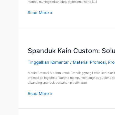
mampu meningkatkan citra profesional serta […]
dan
Ramah
Read More »
Lingkungan
Spanduk
Kain
Custom:
Spanduk Kain Custom: Solu
Solusi
Media
Tinggalkan Komentar
/
Material Promosi
,
Pro
Promosi
Elegan,
Media Promosi Modern untuk Branding yang Lebih Berkelas D
Tahan
promosi paling efektif karena mampu menjangkau audiens se
Lama,
dibanding spanduk berbahan plastik atau
dan
Profesional
Read More »