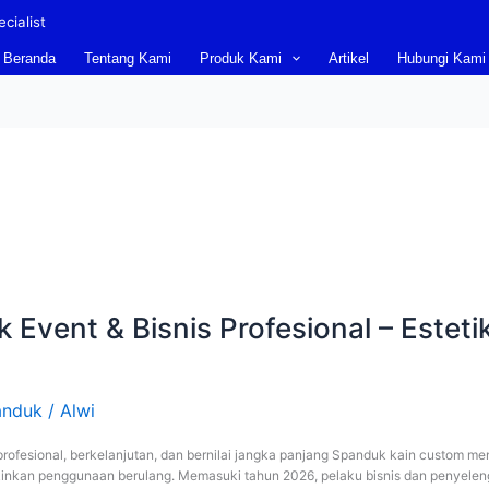
cialist
Beranda
Tentang Kami
Produk Kami
Artikel
Hubungi Kami
Event & Bisnis Profesional – Estet
anduk
/
Alwi
rofesional, berkelanjutan, dan bernilai jangka panjang Spanduk kain custom me
ngkinkan penggunaan berulang. Memasuki tahun 2026, pelaku bisnis dan penyele