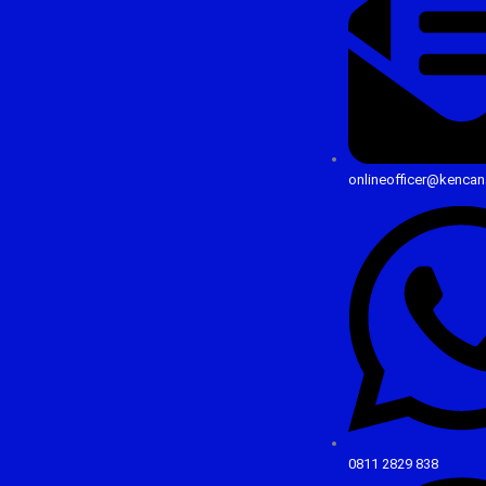
onlineofficer@kencan
0811 2829 838