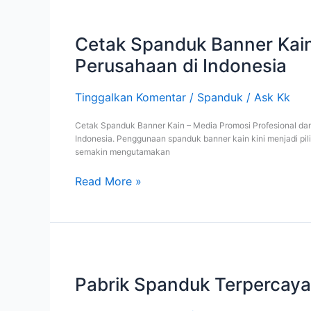
Cetak
Spanduk
Banner
Cetak Spanduk Banner Kain
Kain
Perusahaan di Indonesia
–
Media
Promosi
Tinggalkan Komentar
/
Spanduk
/
Ask Kk
Profesional
dan
Cetak Spanduk Banner Kain – Media Promosi Profesional da
Tahan
Indonesia. Penggunaan spanduk banner kain kini menjadi pil
Lama
semakin mengutamakan
untuk
Perusahaan
Read More »
di
Indonesia
Pabrik
Spanduk
Terpercaya
Pabrik Spanduk Terpercaya 
–
Pilihan