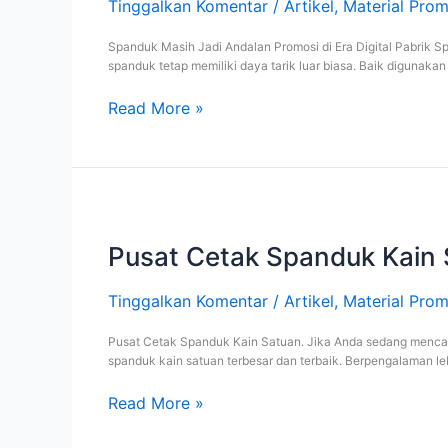
Tinggalkan Komentar
/
Artikel
,
Material Prom
Mesin
Digital
Spanduk Masih Jadi Andalan Promosi di Era Digital Pabrik Spa
atau
spanduk tetap memiliki daya tarik luar biasa. Baik digunakan
Sablon
Manual
di
Read More »
Kencana
Print
Pusat
Cetak
Spanduk
Pusat Cetak Spanduk Kain
Kain
Satuan
Tinggalkan Komentar
/
Artikel
,
Material Prom
Pusat Cetak Spanduk Kain Satuan. Jika Anda sedang mencar
spanduk kain satuan terbesar dan terbaik. Berpengalaman lebi
Read More »