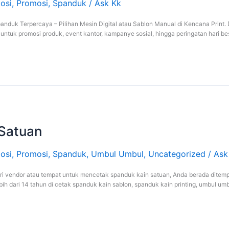
osi
,
Promosi
,
Spanduk
/
Ask Kk
nduk Terpercaya – Pilihan Mesin Digital atau Sablon Manual di Kencana Print. Di
 untuk promosi produk, event kantor, kampanye sosial, hingga peringatan hari be
 Satuan
osi
,
Promosi
,
Spanduk
,
Umbul Umbul
,
Uncategorized
/
Ask
i vendor atau tempat untuk mencetak spanduk kain satuan, Anda berada ditemp
h dari 14 tahun di cetak spanduk kain sablon, spanduk kain printing, umbul umbu