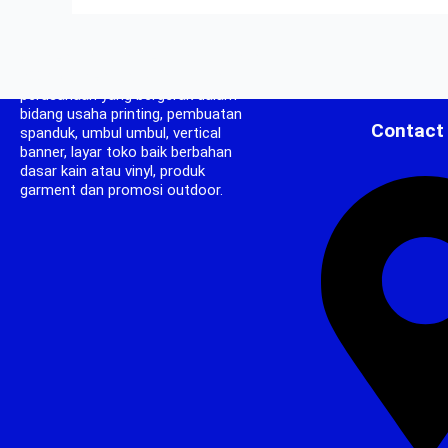
CV. Kencana Print berdiri pada tahun
2008, CV Kencana Print adalah
perusahaan yang bergerak dalam
bidang usaha printing, pembuatan
Contact
spanduk, umbul umbul, vertical
banner, layar toko baik berbahan
dasar kain atau vinyl, produk
garment dan promosi outdoor.