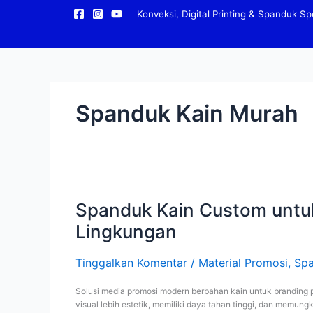
Lewati
Konveksi, Digital Printing & Spanduk Spe
ke
konten
Spanduk Kain Murah
Spanduk
Kain
Custom
Spanduk Kain Custom untuk 
untuk
Lingkungan
Event
&
Bisnis
Tinggalkan Komentar
/
Material Promosi
,
Sp
Profesional
–
Solusi media promosi modern berbahan kain untuk branding p
Estetik,
visual lebih estetik, memiliki daya tahan tinggi, dan memu
Awet,