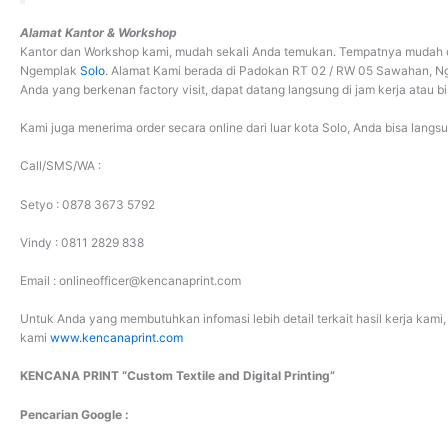
Alamat Kantor & Workshop
Kantor dan Workshop kami, mudah sekali Anda temukan. Tempatnya mudah 
Ngemplak
Solo
. Alamat Kami berada di Padokan RT 02 / RW 05 Sawahan, Ng
Anda yang berkenan factory visit, dapat datang langsung di jam kerja atau bi
Kami juga menerima order secara online dari luar kota Solo, Anda bisa lan
Call/SMS/WA :
Setyo : 0878 3673 5792
Vindy : 0811 2829 838
Email : onlineofficer@kencanaprint.com
Untuk Anda yang membutuhkan infomasi lebih detail terkait hasil kerja kam
kami
www.kencanaprint.com
KENCANA PRINT “Custom Textile and Digital Printing”
Pencarian Google :