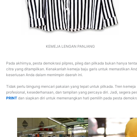
KEMEJA LENGAN PANJANG
Pada akhirnya, pesta demokrasi pilpres, pileg dan pilkada bukan hanya tentang
citra yang ditampilkan. Kenakanlah kemeja baju garis untuk memastikan And
keseriusan Anda dalam memimpin daerah ini.
Tidak perlu bingung mencari pakaian yang tepat untuk pilkada. Tren kemeja
profesional, kesederhanaan, dan tampilan yang percaya diri. Jadi, segera pe
PRINT
dan siapkan diri untuk memenangkan hati pemilih pada pesta demokr