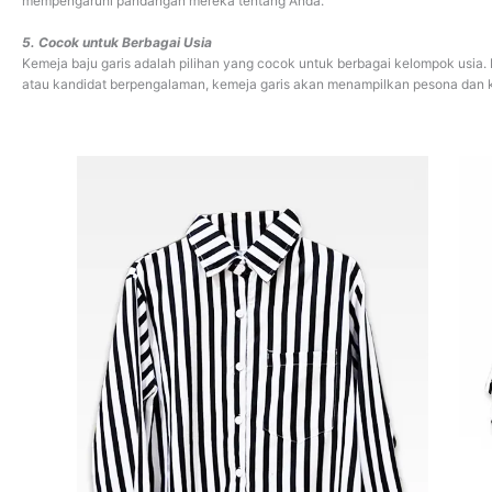
mempengaruhi pandangan mereka tentang Anda.
5. Cocok untuk Berbagai Usia
Kemeja baju garis adalah pilihan yang cocok untuk berbagai kelompok usi
atau kandidat berpengalaman, kemeja garis akan menampilkan pesona dan k