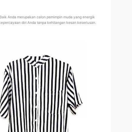
a. Baik Anda merupakan calon pemimpin muda yang energik
epercayaan diri Anda tanpa kehilangan kesan keseriusan.