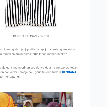
KEMEJA LENGAN PENDEK
 ideologi dan janji politik, tetapi juga tentang kesan dan
a tampil dalam kualitas terbaik dan mencerminkan
 baju garis memberikan segalanya dalam satu paket: kesan
san dan order kemeja baju garis favorit Anda di
KENCANA
asi mendatang!