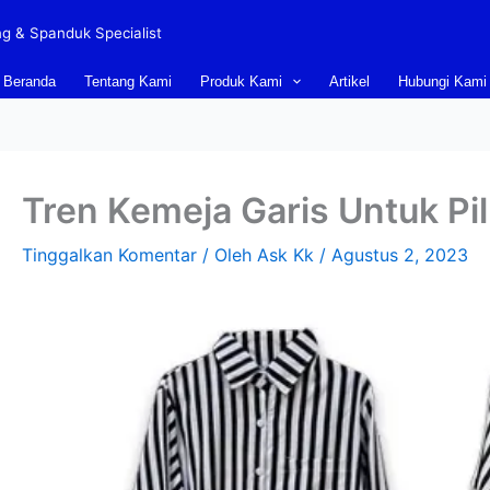
ing & Spanduk Specialist
Beranda
Tentang Kami
Produk Kami
Artikel
Hubungi Kami
Tren Kemeja Garis Untuk Pil
Tinggalkan Komentar
/ Oleh
Ask Kk
/
Agustus 2, 2023