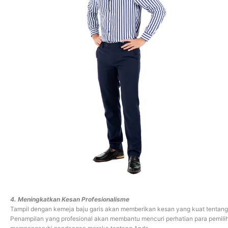
4. Meningkatkan Kesan Profesionalisme
Tampil dengan kemeja baju garis akan memberikan kesan yang kuat tentang
Penampilan yang profesional akan membantu mencuri perhatian para pemili