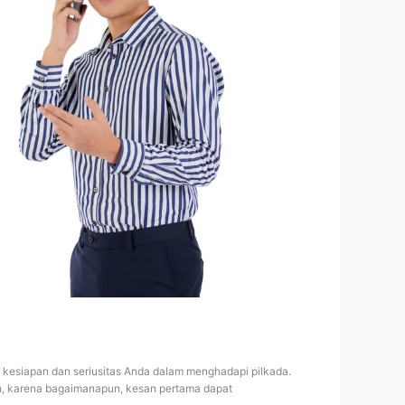
 kesiapan dan seriusitas Anda dalam menghadapi pilkada.
h, karena bagaimanapun, kesan pertama dapat