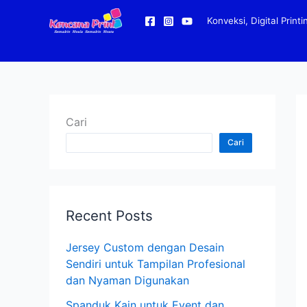
Lewati
ke
Konveksi, Digital Print
konten
Cari
Cari
Recent Posts
Jersey Custom dengan Desain
Sendiri untuk Tampilan Profesional
dan Nyaman Digunakan
Spanduk Kain untuk Event dan