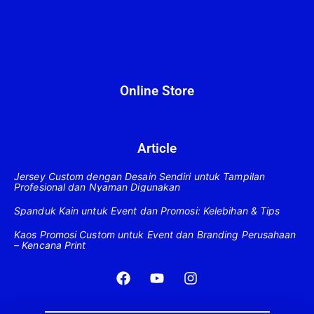
Online Store
Article
Jersey Custom dengan Desain Sendiri untuk Tampilan
Profesional dan Nyaman Digunakan
Spanduk Kain untuk Event dan Promosi: Kelebihan & Tips
Kaos Promosi Custom untuk Event dan Branding Perusahaan
– Kencana Print
F
Y
I
a
o
n
c
u
s
e
t
t