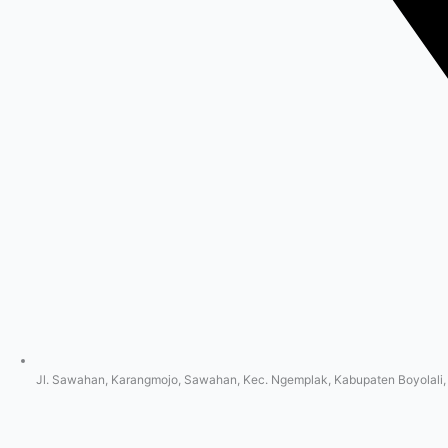
Jl. Sawahan, Karangmojo, Sawahan, Kec. Ngemplak, Kabupaten Boyolali